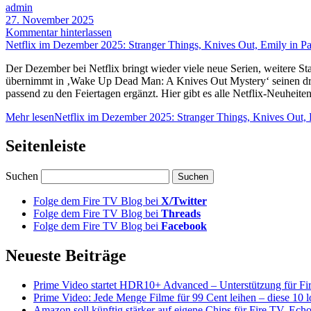
admin
27. November 2025
Kommentar hinterlassen
Netflix im Dezember 2025: Stranger Things, Knives Out, Emily in Pa
Der Dezember bei Netflix bringt wieder viele neue Serien, weitere St
übernimmt in ‚Wake Up Dead Man: A Knives Out Mystery‘ seinen dritte
passend zu den Feiertagen ergänzt. Hier gibt es alle Netflix-Neuheiten
Mehr lesen
Netflix im Dezember 2025: Stranger Things, Knives Out, 
Seitenleiste
Suchen
Folge dem Fire TV Blog bei
X/Twitter
Folge dem Fire TV Blog bei
Threads
Folge dem Fire TV Blog bei
Facebook
Neueste Beiträge
Prime Video startet HDR10+ Advanced – Unterstützung für Fi
Prime Video: Jede Menge Filme für 99 Cent leihen – diese 10 l
Amazon soll künftig stärker auf eigene Chips für Fire TV, Ech