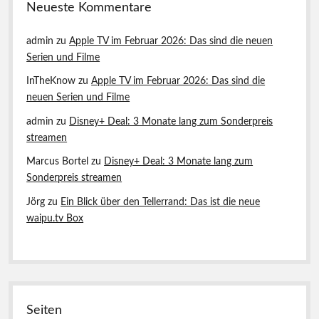
Neueste Kommentare
m
a
z
admin
zu
Apple TV im Februar 2026: Das sind die neuen
o
Serien und Filme
n
P
InTheKnow
zu
Apple TV im Februar 2026: Das sind die
r
neuen Serien und Filme
i
m
admin
zu
Disney+ Deal: 3 Monate lang zum Sonderpreis
e
streamen
V
i
Marcus Bortel
zu
Disney+ Deal: 3 Monate lang zum
d
e
Sonderpreis streamen
o
Jörg
zu
Ein Blick über den Tellerrand: Das ist die neue
l
e
waipu.tv Box
i
h
e
n
Seiten