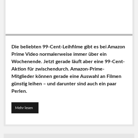
Die beliebten 99-Cent-Leihfilme gibt es bei Amazon
Prime Video normalerweise immer über ein
Wochenende. Jetzt gerade läuft aber eine 99-Cent-
Aktion für zwischendurch. Amazon-Prime-
Mitglieder können gerade eine Auswahl an Filmen
günstig leihen – und darunter sind auch ein paar
Perlen.
Mehr lesen
9
9
-
C
e
n