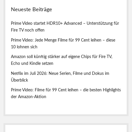
s
d
E
e
i
Neueste Beiträge
t
n
r
p
B
e
Prime Video startet HDR10+ Advanced – Unterstützung für
a
e
a
Fire TV noch offen
r
i
Prime Video: Jede Menge Filme für 99 Cent leihen – diese
J
t
u
10 lohnen sich
r
w
e
Amazon soll künftig stärker auf eigene Chips für Fire TV,
ä
l
Echo und Kindle setzen
g
e
e
n
Netflix im Juli 2026: Neue Serien, Filme und Dokus im
g
Überblick
ü
n
Prime Video: Filme für 99 Cent leihen – die besten Highlights
s
der Amazon-Aktion
t
i
g
b
e
i
A