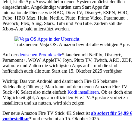
fehlt, ist die App-Auswahl beim neuen System zunächst deutlich
eingeschränkt. Angekündigt wurden zum Start Apps für
internationale Dienste wie BBC, DirecTV, Disney+, ESPN, FOD,
Fubo, HBO Max, Hulu, Netflix, Pluto, Prime Video, Paramount+,
Peacock, Plex, Sling, Starz, Tubi und YouTube. Zudem soll die
Xbox-App bald unterstützt werden.
Trotz neuem Vega OS: Amazon bewirbt alle wichtigen Apps
Auf der
deutschen Produktseite
* tauchen mit Netflix, Disney+,
Paramount+, WOW, AppleTV, Joyn, Pluto TV, Twitch, ARD, ZDF,
waipu.tv und Zattoo die wichtigsten Apps auf – und die sind
hoffentlich auch alle zum Start am 15. Oktober 2025 verfügbar.
Wichtig: Das von Android und damit auch Fire OS bekannte
Sideloading fällt weg. Man kann auf dem neuen Amazon Fire TV
Stick 4K Select also nicht einfach
Kodi installieren
. Ob es doch eine
Möglichkeit gibt, Apps am offiziellen Fire-TV-Appstore vorbei zu
installieren und zu nutzen, wird sich zeigen.
Der neue Amazon Fire TV Stick 4K Select ist
ab sofort für 54,99 €
vorbestellbar
*
und erscheint ab 15. Oktober 2025.