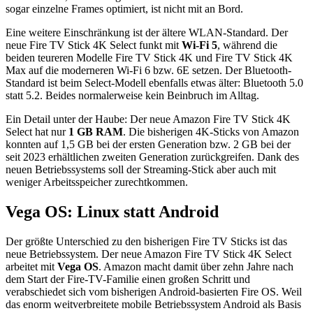
sogar einzelne Frames optimiert, ist nicht mit an Bord.
Eine weitere Einschränkung ist der ältere WLAN-Standard. Der
neue Fire TV Stick 4K Select funkt mit
Wi-Fi 5
, während die
beiden teureren Modelle Fire TV Stick 4K und Fire TV Stick 4K
Max auf die moderneren Wi-Fi 6 bzw. 6E setzen. Der Bluetooth-
Standard ist beim Select-Modell ebenfalls etwas älter: Bluetooth 5.0
statt 5.2. Beides normalerweise kein Beinbruch im Alltag.
Ein Detail unter der Haube: Der neue Amazon Fire TV Stick 4K
Select hat nur
1 GB RAM
. Die bisherigen 4K-Sticks von Amazon
konnten auf 1,5 GB bei der ersten Generation bzw. 2 GB bei der
seit 2023 erhältlichen zweiten Generation zurückgreifen. Dank des
neuen Betriebssystems soll der Streaming-Stick aber auch mit
weniger Arbeitsspeicher zurechtkommen.
Vega OS: Linux statt Android
Der größte Unterschied zu den bisherigen Fire TV Sticks ist das
neue Betriebssystem. Der neue Amazon Fire TV Stick 4K Select
arbeitet mit
Vega OS
. Amazon macht damit über zehn Jahre nach
dem Start der Fire-TV-Familie einen großen Schritt und
verabschiedet sich vom bisherigen Android-basierten Fire OS. Weil
das enorm weitverbreitete mobile Betriebssystem Android als Basis