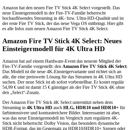
Amazon hat den neuen Fire TV Stick 4K Select vorgestellt. Das
neue Einsteigermodell in der Fire-TV-Familie beherrscht
hochauflösendes Streaming in 4K- bzw. Ultra-HD-Qualität und ist
der erste Fire TV Stick, der das neue Vega OS mitbringt. Hier gibt
es alle Infos zum neuen Amazon Fire TV Stick 4K Select.
Amazon Fire TV Stick 4K Select: Neues
Einsteigermodell für 4K Ultra HD
Amazon hat auf einem Hardware-Event das neueste Mitglied der
Fire-TV-Familie vorgestellt: den
Amazon Fire TV Stick 4K Select
.
Das Modell ist die neue 4K-Einsteigervariante und richtet sich an
alle, die eine preiswerte Lösung für das Streamen in 4K Ultra HD
suchen. Der neue Stick ist ab sofort vorbestellbar. Er kostet regulär
54,99 € und ist damit 15 € günstiger als der Fire TV Stick 4K ohne
den „Select“-Zusatz.
Der Amazon Fire TV Stick 4K Select unterstützt neben dem
Streaming in
4K Ultra HD
auch
HLG, HDR10 und HDR10+
für
farbintensivere und kontrastreichere Bilder. Interessanter ist aber,
was das neue Einsteigermodell im Vergleich zum regulären 4K-
Stick nicht beherrscht: Dolby Vision, das besonders dynamische
HDR-Format, das im Gegensatz zu HDR10/HDR10+ Szenen oder