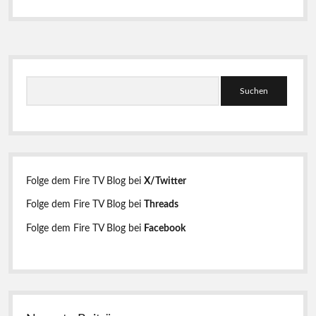
S
S
e
u
i
c
h
t
e
n
e
Folge dem Fire TV Blog bei
X/Twitter
n
Folge dem Fire TV Blog bei
Threads
l
Folge dem Fire TV Blog bei
Facebook
e
i
s