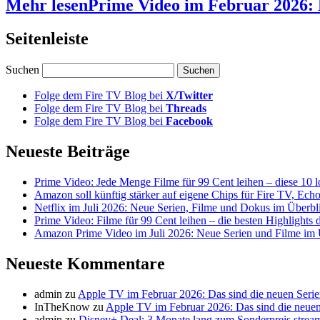
Mehr lesen
Prime Video im Februar 2026: 
Seitenleiste
Suchen
Folge dem Fire TV Blog bei
X/Twitter
Folge dem Fire TV Blog bei
Threads
Folge dem Fire TV Blog bei
Facebook
Neueste Beiträge
Prime Video: Jede Menge Filme für 99 Cent leihen – diese 10 l
Amazon soll künftig stärker auf eigene Chips für Fire TV, Ech
Netflix im Juli 2026: Neue Serien, Filme und Dokus im Überbl
Prime Video: Filme für 99 Cent leihen – die besten Highlight
Amazon Prime Video im Juli 2026: Neue Serien und Filme im 
Neueste Kommentare
admin
zu
Apple TV im Februar 2026: Das sind die neuen Seri
InTheKnow
zu
Apple TV im Februar 2026: Das sind die neuen
admin
zu
Disney+ Deal: 3 Monate lang zum Sonderpreis strea