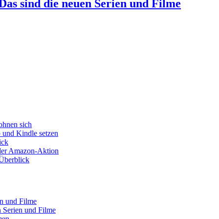
Das sind die neuen Serien und Filme
ohnen sich
o und Kindle setzen
ick
s der Amazon-Aktion
Überblick
en und Filme
 Serien und Filme
men