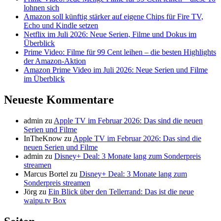
lohnen sich
Amazon soll künftig stärker auf eigene Chips für Fire TV,
Echo und Kindle setzen
Netflix im Juli 2026: Neue Serien, Filme und Dokus im
Überblick
Prime Video: Filme für 99 Cent leihen – die besten Highlights
der Amazon-Aktion
Amazon Prime Video im Juli 2026: Neue Serien und Filme
im Überblick
Neueste Kommentare
admin
zu
Apple TV im Februar 2026: Das sind die neuen
Serien und Filme
InTheKnow
zu
Apple TV im Februar 2026: Das sind die
neuen Serien und Filme
admin
zu
Disney+ Deal: 3 Monate lang zum Sonderpreis
streamen
Marcus Bortel
zu
Disney+ Deal: 3 Monate lang zum
Sonderpreis streamen
Jörg
zu
Ein Blick über den Tellerrand: Das ist die neue
waipu.tv Box