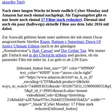
Nach einer langen Woche ist heute endlich Cyber Monday und
Amazon hat noch einmal nachgelegt. Als Tagesangebot gibt es
nur heute noch einmal
17 Filme stark reduziert
. Diesmal sind
auch ein paar (halbwegs) aktuelle Filme aus dem Jahr 2016 mit
dabei.
Zur Auswahl gehören heute unter anderem der mit einem Oscar
ausgezeichnete Streifen
Raum
,
Batman v Superman: Dawn Of
Justice Ultimate Edition
(auch in der günstigen
„Normalversion“),
Hail, Caesar!
und
Der Geilste Tag
. Wie immer
gilt: Einfach mal
in der Übersicht stöbern
und gucken, ob ein
passender Film mit dabei ist. Los geht es ab 2,99 Euro.
[inbound_button font_size=“20″ color=“#ff9900″
text_color=“#ffffff“ icon=“arrow-circle-right“
url=“https://www.amazon.de/s/ref=as_li_ss_tl?
_encoding=UTF8&adult-product=0&field-
ways_to_watch=7448693031&node=3010075031,11989600031
5&pf_rd_t=39901&search-alias=instant-
video&linkCode=ll2&tag=firetvblog-
21&linkId=a287bdae970cc2bd4d5559e66b504d2e“ width=““
target=“_blank“]Cyber Monday: 17 Filme stark
reduziert[/inbound_button]