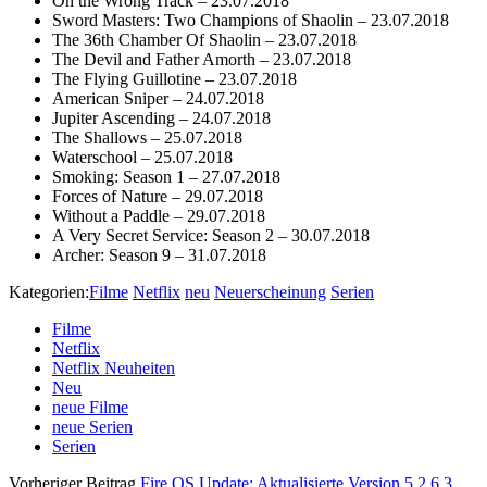
On the Wrong Track – 23.07.2018
Sword Masters: Two Champions of Shaolin – 23.07.2018
The 36th Chamber Of Shaolin – 23.07.2018
The Devil and Father Amorth – 23.07.2018
The Flying Guillotine – 23.07.2018
American Sniper – 24.07.2018
Jupiter Ascending – 24.07.2018
The Shallows – 25.07.2018
Waterschool – 25.07.2018
Smoking: Season 1 – 27.07.2018
Forces of Nature – 29.07.2018
Without a Paddle – 29.07.2018
A Very Secret Service: Season 2 – 30.07.2018
Archer: Season 9 – 31.07.2018
Kategorien:
Filme
Netflix
neu
Neuerscheinung
Serien
Filme
Netflix
Netflix Neuheiten
Neu
neue Filme
neue Serien
Serien
Vorheriger Beitrag
Fire OS Update: Aktualisierte Version 5.2.6.3