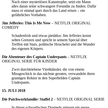
Nach einer mysteriösen Katastrophe, setzt ein Mann
alles daran seine schwangere Freundin zu finden. Dafür
muss er einmal quer durch das Land reisen – ein
gefährliches Vorhaben.
Jim Jefferies: This Is Me Now
– NETFLIX ORIGINAL
COMEDY
Schadenfroh und etwas pietätlos: Jim Jefferies kennt
selten Grenzen und spricht in seinem Special über
Treffen mit Stars, politische Heuchelei und die Wunder
des eigenen Körpers.
Die Abenteuer des Captain Underpants
– NETFLIX
ORIGINAL SERIE FÜR KINDER
Zwei durchtriebene Viertklässler, die von einem
Missgeschick in das nächste geraten, verwandeln ihren
grantigen Rektor in den Superhelden Captain
Underpants.
15. JULI 2018
Die Patchworkfamilie: Staffel 2
– NETFLIX ORIGINAL SERIE
In dieser schwedischen Dramedy müssen ein neues