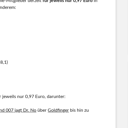
me-Mitglieder derzeit
für jeweils nur 0,97 Euro
in
anderem:
8,1)
 jeweils nur 0,97 Euro, darunter:
d 007 jagt Dr. No
über
Goldfinger
bis hin zu