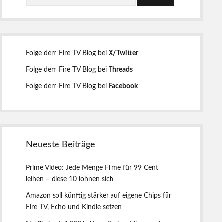
e
u
c
h
i
e
n
t
Folge dem Fire TV Blog bei
X/Twitter
Folge dem Fire TV Blog bei
Threads
e
Folge dem Fire TV Blog bei
Facebook
n
l
Neueste Beiträge
e
Prime Video: Jede Menge Filme für 99 Cent
i
leihen – diese 10 lohnen sich
Amazon soll künftig stärker auf eigene Chips für
s
Fire TV, Echo und Kindle setzen