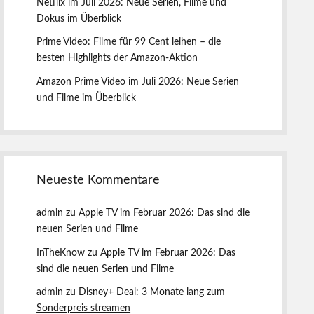
Netflix im Juli 2026: Neue Serien, Filme und
t
Dokus im Überblick
e
Prime Video: Filme für 99 Cent leihen – die
besten Highlights der Amazon-Aktion
Amazon Prime Video im Juli 2026: Neue Serien
und Filme im Überblick
Neueste Kommentare
admin
zu
Apple TV im Februar 2026: Das sind die
neuen Serien und Filme
InTheKnow
zu
Apple TV im Februar 2026: Das
sind die neuen Serien und Filme
admin
zu
Disney+ Deal: 3 Monate lang zum
Sonderpreis streamen