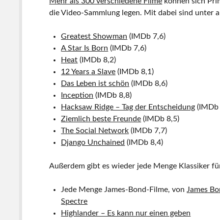
Mehr als 300 verschiedene Filme
können sich Pri
die Video-Sammlung legen. Mit dabei sind unter 
Greatest Showman
(IMDb 7,6)
A Star Is Born
(IMDb 7,6)
Heat
(IMDb 8,2)
12 Years a Slave
(IMDb 8,1)
Das Leben ist schön
(IMDb 8,6)
Inception
(IMDb 8,8)
Hacksaw Ridge – Tag der Entscheidung
(IMDb 
Ziemlich beste Freunde
(IMDb 8,5)
The Social Network
(IMDb 7,7)
Django Unchained
(IMDb 8,4)
Außerdem gibt es wieder jede Menge Klassiker für
Jede Menge James-Bond-Filme, von
James Bon
Spectre
Highlander – Es kann nur einen geben