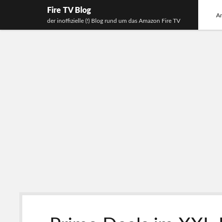
Fire TV Blog
An
der inoffizielle (!) Blog rund um das Amazon Fire TV