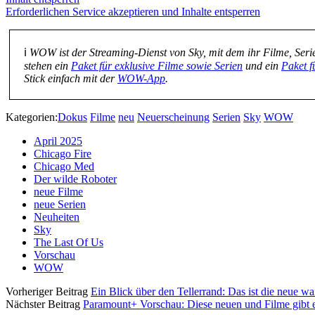
Erforderlichen Service akzeptieren und Inhalte entsperren
ℹ️
WOW ist der Streaming-Dienst von Sky, mit dem ihr Filme, Seri
stehen ein
Paket für exklusive Filme sowie Serien
und ein
Paket f
Stick einfach mit der
WOW-App
.
Kategorien:
Dokus
Filme
neu
Neuerscheinung
Serien
Sky
WOW
April 2025
Chicago Fire
Chicago Med
Der wilde Roboter
neue Filme
neue Serien
Neuheiten
Sky
The Last Of Us
Vorschau
WOW
Vorheriger Beitrag
Ein Blick über den Tellerrand: Das ist die neue w
Nächster Beitrag
Paramount+ Vorschau: Diese neuen und Filme gibt e