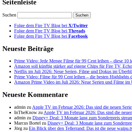
Seitenleiste
Suchen
Folge dem Fire TV Blog bei
X/Twitter
Folge dem Fire TV Blog bei
Threads
Folge dem Fire TV Blog bei
Facebook
Neueste Beiträge
Prime Video: Jede Menge Filme für 99 Cent leihen – diese 10 l
Amazon soll künftig stärker auf eigene Chips für Fire TV, Ech
Netflix im Juli 2026: Neue Serien, Filme und Dokus im Überbl
Prime Video: Filme für 99 Cent leihen – die besten Highlight
Amazon Prime Video im Juli 2026: Neue Serien und Filme im 
Neueste Kommentare
admin
zu
Apple TV im Februar 2026: Das sind die neuen Seri
InTheKnow
zu
Apple TV im Februar 2026: Das sind die neuen
admin
zu
Disney+ Deal: 3 Monate lang zum Sonderpreis strea
Marcus Bortel
zu
Disney+ Deal: 3 Monate lang zum Sonderpre
Jörg
zu
Ein Blick über den Tellerrand: Das ist die neue waipu.