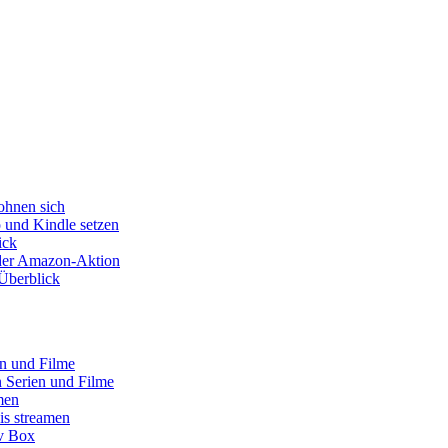
ohnen sich
o und Kindle setzen
ick
s der Amazon-Aktion
Überblick
en und Filme
 Serien und Filme
men
is streamen
tv Box