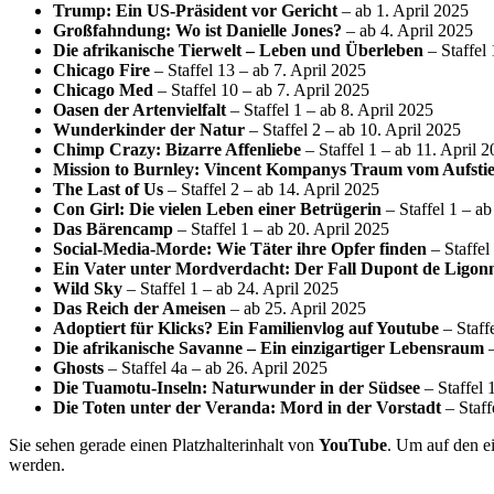
Trump: Ein US-Präsident vor Gericht
– ab 1. April 2025
Großfahndung: Wo ist Danielle Jones?
– ab 4. April 2025
Die afrikanische Tierwelt – Leben und Überleben
– Staffel 
Chicago Fire
– Staffel 13 – ab 7. April 2025
Chicago Med
– Staffel 10 – ab 7. April 2025
Oasen der Artenvielfalt
– Staffel 1 – ab 8. April 2025
Wunderkinder der Natur
– Staffel 2 – ab 10. April 2025
Chimp Crazy: Bizarre Affenliebe
– Staffel 1 – ab 11. April 
Mission to Burnley: Vincent Kompanys Traum vom Aufsti
The Last of Us
– Staffel 2 – ab 14. April 2025
Con Girl: Die vielen Leben einer Betrügerin
– Staffel 1 – ab
Das Bärencamp
– Staffel 1 – ab 20. April 2025
Social-Media-Morde: Wie Täter ihre Opfer finden
– Staffel
Ein Vater unter Mordverdacht: Der Fall Dupont de Ligon
Wild Sky
– Staffel 1 – ab 24. April 2025
Das Reich der Ameisen
– ab 25. April 2025
Adoptiert für Klicks? Ein Familienvlog auf Youtube
– Staff
Die afrikanische Savanne – Ein einzigartiger Lebensraum
–
Ghosts
– Staffel 4a – ab 26. April 2025
Die Tuamotu-Inseln: Naturwunder in der Südsee
– Staffel 
Die Toten unter der Veranda: Mord in der Vorstadt
– Staff
Sie sehen gerade einen Platzhalterinhalt von
YouTube
. Um auf den ei
werden.