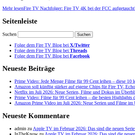
Mehr lesen
Fire TV Nachfolger: Fire TV 4K bei der FCC aufgetaucht
Seitenleiste
Suchen
Folge dem Fire TV Blog bei
X/Twitter
Folge dem Fire TV Blog bei
Threads
Folge dem Fire TV Blog bei
Facebook
Neueste Beiträge
Prime Video: Jede Menge Filme für 99 Cent leihen – diese 10 l
Amazon soll künftig stärker auf eigene Chips für Fire TV, Ech
Netflix im Juli 2026: Neue Serien, Filme und Dokus im Überbl
Prime Video: Filme für 99 Cent leihen – die besten Highlight
Amazon Prime Video im Juli 2026: Neue Serien und Filme im 
Neueste Kommentare
admin
zu
Apple TV im Februar 2026: Das sind die neuen Seri
InTheKnow
zu
Apple TV im Februar 2026: Das sind die neuen