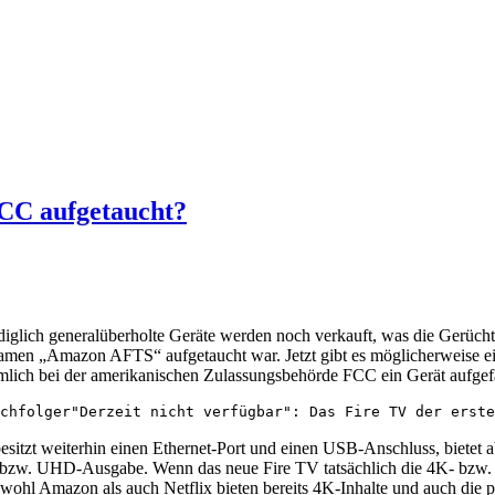
FCC aufgetaucht?
ediglich generalüberholte Geräte werden noch verkauft, was die Gerüc
en „Amazon AFTS“ aufgetaucht war. Jetzt gibt es möglicherweise eine
mlich bei der amerikanischen Zulassungsbehörde FCC ein Gerät aufgef
"Derzeit nicht verfügbar": Das Fire TV der erste
sitzt weiterhin einen Ethernet-Port und einen USB-Anschluss, bietet 
zw. UHD-Ausgabe. Wenn das neue Fire TV tatsächlich die 4K- bzw. Ul
hl Amazon als auch Netflix bieten bereits 4K-Inhalte und auch die