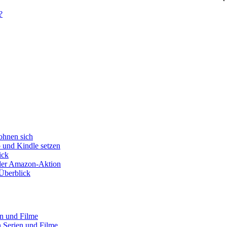
?
ohnen sich
o und Kindle setzen
ick
s der Amazon-Aktion
Überblick
en und Filme
 Serien und Filme