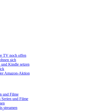
re TV noch offen
ohnen sich
o und Kindle setzen
ick
s der Amazon-Aktion
en und Filme
 Serien und Filme
men
is streamen