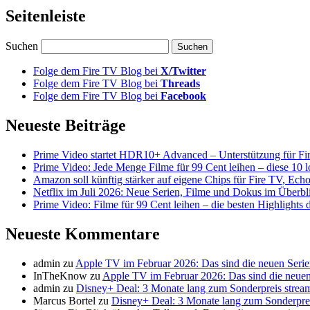
Seitenleiste
Suchen
Folge dem Fire TV Blog bei
X/Twitter
Folge dem Fire TV Blog bei
Threads
Folge dem Fire TV Blog bei
Facebook
Neueste Beiträge
Prime Video startet HDR10+ Advanced – Unterstützung für Fi
Prime Video: Jede Menge Filme für 99 Cent leihen – diese 10 l
Amazon soll künftig stärker auf eigene Chips für Fire TV, Ech
Netflix im Juli 2026: Neue Serien, Filme und Dokus im Überbl
Prime Video: Filme für 99 Cent leihen – die besten Highlight
Neueste Kommentare
admin
zu
Apple TV im Februar 2026: Das sind die neuen Seri
InTheKnow
zu
Apple TV im Februar 2026: Das sind die neuen
admin
zu
Disney+ Deal: 3 Monate lang zum Sonderpreis strea
Marcus Bortel
zu
Disney+ Deal: 3 Monate lang zum Sonderpre