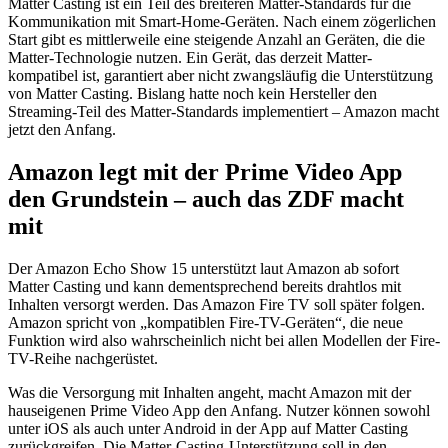
Matter Casting ist ein Teil des breiteren Matter-Standards für die
Kommunikation mit Smart-Home-Geräten. Nach einem zögerlichen
Start gibt es mittlerweile eine steigende Anzahl an Geräten, die die
Matter-Technologie nutzen. Ein Gerät, das derzeit Matter-
kompatibel ist, garantiert aber nicht zwangsläufig die Unterstützung
von Matter Casting. Bislang hatte noch kein Hersteller den
Streaming-Teil des Matter-Standards implementiert – Amazon macht
jetzt den Anfang.
Amazon legt mit der Prime Video App
den Grundstein – auch das ZDF macht
mit
Der Amazon Echo Show 15 unterstützt laut Amazon ab sofort
Matter Casting und kann dementsprechend bereits drahtlos mit
Inhalten versorgt werden. Das Amazon Fire TV soll später folgen.
Amazon spricht von „kompatiblen Fire-TV-Geräten“, die neue
Funktion wird also wahrscheinlich nicht bei allen Modellen der Fire-
TV-Reihe nachgerüstet.
Was die Versorgung mit Inhalten angeht, macht Amazon mit der
hauseigenen Prime Video App den Anfang. Nutzer können sowohl
unter iOS als auch unter Android in der App auf Matter Casting
zurückgreifen. Die Matter-Casting-Unterstützung soll in den