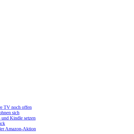
re TV noch offen
ohnen sich
o und Kindle setzen
ick
s der Amazon-Aktion