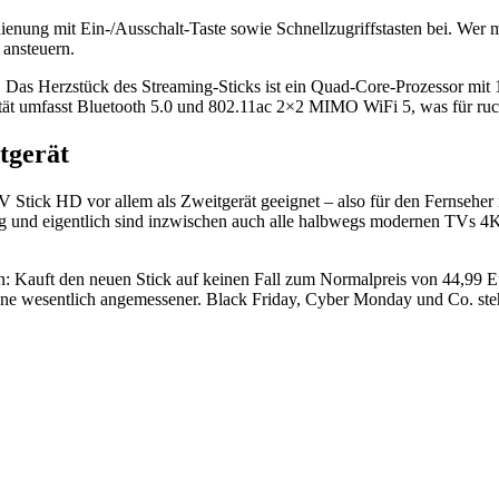
nung mit Ein-/Ausschalt-Taste sowie Schnellzugriffstasten bei. Wer 
ansteuern.
 Das Herzstück des Streaming-Sticks ist ein Quad-Core-Prozessor mit 
tät umfasst Bluetooth 5.0 und 802.11ac 2×2 MIMO WiFi 5, was für ruck
tgerät
TV Stick HD vor allem als Zweitgerät geeignet – also für den Fernseh
und eigentlich sind inzwischen auch alle halbwegs modernen TVs 4K-fä
n: Kauft den neuen Stick auf keinen Fall zum Normalpreis von 44,99 Eu
ene wesentlich angemessener. Black Friday, Cyber Monday und Co. steh