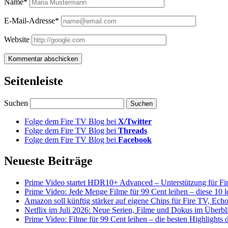
Name*
E-Mail-Adresse*
Website
Seitenleiste
Suchen
Folge dem Fire TV Blog bei
X/Twitter
Folge dem Fire TV Blog bei
Threads
Folge dem Fire TV Blog bei
Facebook
Neueste Beiträge
Prime Video startet HDR10+ Advanced – Unterstützung für Fi
Prime Video: Jede Menge Filme für 99 Cent leihen – diese 10 l
Amazon soll künftig stärker auf eigene Chips für Fire TV, Ech
Netflix im Juli 2026: Neue Serien, Filme und Dokus im Überbl
Prime Video: Filme für 99 Cent leihen – die besten Highlight