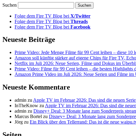
Suchen
Folge dem Fire TV Blog bei
X/Twitter
Folge dem Fire TV Blog bei
Threads
Folge dem Fire TV Blog bei
Facebook
Neueste Beiträge
Prime Video: Jede Menge Filme für 99 Cent leihen – diese 10 l
Amazon soll künftig stärker auf eigene Chips für Fire TV, Ech
Netflix im Juli 2026: Neue Serien, Filme und Dokus im Überbl
Prime Video: Filme für 99 Cent leihen – die besten Highlight
Amazon Prime Video im Juli 2026: Neue Serien und Filme im 
Neueste Kommentare
admin
zu
Apple TV im Februar 2026: Das sind die neuen Seri
InTheKnow
zu
Apple TV im Februar 2026: Das sind die neuen
admin
zu
Disney+ Deal: 3 Monate lang zum Sonderpreis strea
Marcus Bortel
zu
Disney+ Deal: 3 Monate lang zum Sonderpre
Jörg
zu
Ein Blick über den Tellerrand: Das ist die neue waipu.
Seiten