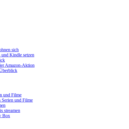
ohnen sich
o und Kindle setzen
ick
s der Amazon-Aktion
Überblick
en und Filme
 Serien und Filme
men
is streamen
tv Box