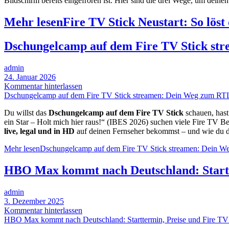
Bildschirm bereits eingefroren ist. Hier sind die drei Wege, um deine
Mehr lesen
Fire TV Stick Neustart: So lös
Dschungelcamp auf dem Fire TV Stick st
admin
24. Januar 2026
Kommentar hinterlassen
Dschungelcamp auf dem Fire TV Stick streamen: Dein Weg zum RTL
Du willst das
Dschungelcamp auf dem Fire TV Stick
schauen, hast
ein Star – Holt mich hier raus!“ (IBES 2026) suchen viele Fire TV Be
live, legal und in HD
auf deinen Fernseher bekommst – und wie du da
Mehr lesen
Dschungelcamp auf dem Fire TV Stick streamen: Dein W
HBO Max kommt nach Deutschland: Startter
admin
3. Dezember 2025
Kommentar hinterlassen
HBO Max kommt nach Deutschland: Starttermin, Preise und Fire TV D