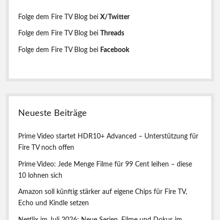
n
e
Folge dem Fire TV Blog bei
X/Twitter
n
Folge dem Fire TV Blog bei
Threads
l
Folge dem Fire TV Blog bei
Facebook
e
i
s
Neueste Beiträge
t
e
Prime Video startet HDR10+ Advanced – Unterstützung für
Fire TV noch offen
Prime Video: Jede Menge Filme für 99 Cent leihen – diese
10 lohnen sich
Amazon soll künftig stärker auf eigene Chips für Fire TV,
Echo und Kindle setzen
Netflix im Juli 2026: Neue Serien, Filme und Dokus im