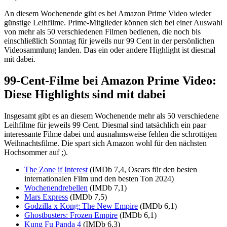
An diesem Wochenende gibt es bei Amazon Prime Video wieder
günstige Leihfilme. Prime-Mitglieder können sich bei einer Auswahl
von mehr als 50 verschiedenen Filmen bedienen, die noch bis
einschließlich Sonntag für jeweils nur 99 Cent in der persönlichen
Videosammlung landen. Das ein oder andere Highlight ist diesmal
mit dabei.
99-Cent-Filme bei Amazon Prime Video:
Diese Highlights sind mit dabei
Insgesamt gibt es an diesem Wochenende mehr als 50 verschiedene
Leihfilme für jeweils 99 Cent. Diesmal sind tatsächlich ein paar
interessante Filme dabei und ausnahmsweise fehlen die schrottigen
Weihnachtsfilme. Die spart sich Amazon wohl für den nächsten
Hochsommer auf ;).
The Zone if Interest
(IMDb 7,4, Oscars für den besten
internationalen Film und den besten Ton 2024)
Wochenendrebellen
(IMDb 7,1)
Mars Express
(IMDb 7,5)
Godzilla x Kong: The New Empire
(IMDb 6,1)
Ghostbusters: Frozen Empire
(IMDb 6,1)
Kung Fu Panda 4
(IMDb 6,3)