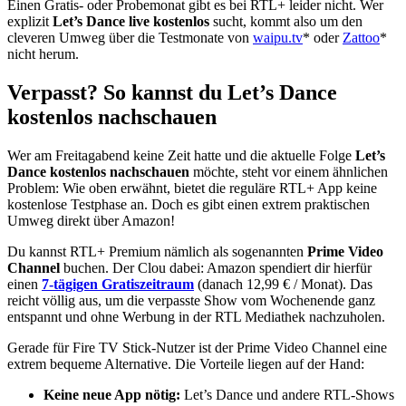
Einen Gratis- oder Probemonat gibt es bei RTL+ leider nicht. Wer
explizit
Let’s Dance live kostenlos
sucht, kommt also um den
cleveren Umweg über die Testmonate von
waipu.tv
* oder
Zattoo
*
nicht herum.
Verpasst? So kannst du Let’s Dance
kostenlos nachschauen
Wer am Freitagabend keine Zeit hatte und die aktuelle Folge
Let’s
Dance kostenlos nachschauen
möchte, steht vor einem ähnlichen
Problem: Wie oben erwähnt, bietet die reguläre RTL+ App keine
kostenlose Testphase an. Doch es gibt einen extrem praktischen
Umweg direkt über Amazon!
Du kannst RTL+ Premium nämlich als sogenannten
Prime Video
Channel
buchen. Der Clou dabei: Amazon spendiert dir hierfür
einen
7-tägigen Gratiszeitraum
(danach 12,99 € / Monat). Das
reicht völlig aus, um die verpasste Show vom Wochenende ganz
entspannt und ohne Werbung in der RTL Mediathek nachzuholen.
Gerade für Fire TV Stick-Nutzer ist der Prime Video Channel eine
extrem bequeme Alternative. Die Vorteile liegen auf der Hand:
Keine neue App nötig:
Let’s Dance und andere RTL-Shows