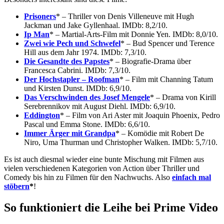
Prisoners
* – Thriller von Denis Villeneuve mit Hugh
Jackman und Jake Gyllenhaal. IMDb: 8,2/10.
Ip Man
* – Martial-Arts-Film mit Donnie Yen. IMDb: 8,0/10.
Zwei wie Pech und Schwefel
* – Bud Spencer und Terence
Hill aus dem Jahr 1974. IMDb: 7,3/10.
Die Gesandte des Papstes
* – Biografie-Drama über
Francesca Cabrini. IMDb: 7,3/10.
Der Hochstapler – Roofman
* – Film mit Channing Tatum
und Kirsten Dunst. IMDb: 6,9/10.
Das Verschwinden des Josef Mengele
* – Drama von Kirill
Serebrennikov mit August Diehl. IMDb: 6,9/10.
Eddington
* – Film von Ari Aster mit Joaquin Phoenix, Pedro
Pascal und Emma Stone. IMDb: 6,6/10.
Immer Ärger mit Grandpa
* – Komödie mit Robert De
Niro, Uma Thurman und Christopher Walken. IMDb: 5,7/10.
Es ist auch diesmal wieder eine bunte Mischung mit Filmen aus
vielen verschiedenen Kategorien von Action über Thriller und
Comedy bis hin zu Filmen für den Nachwuchs. Also
einfach mal
stöbern
*
!
So funktioniert die Leihe bei Prime Video