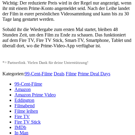
Wichtig: Der reduzierte Preis wird in der Regel nur angezeigt, wenn
ihr mit einem Prime-Konto angemeldet seid. Nach der Leihe landet
der Film in eurer persönlichen Videosammlung und kann bis zu 30
Tage lang gestartet werden.
Sobald ihr die Wiedergabe zum ersten Mal startet, bleiben 48
Stunden Zeit, um den Film zu Ende zu schauen. Das funktioniert
auf dem Fire TV, Fire TV Stick, Smart-TV, Smartphone, Tablet und
überall dort, wo die Prime-Video-App verfügbar ist.
*= Partnerlink. Vielen Dank für deine Unterstützung!
Kategorien:
99-Cent-Filme
Deals
Filme
Prime Deal Days
99-Cent-Filme
Amazon
Amazon Prime Video
Eddington
Filmabend
Filme leihen
Fire TV
Fire TV Stick
IMDb
Ip Man