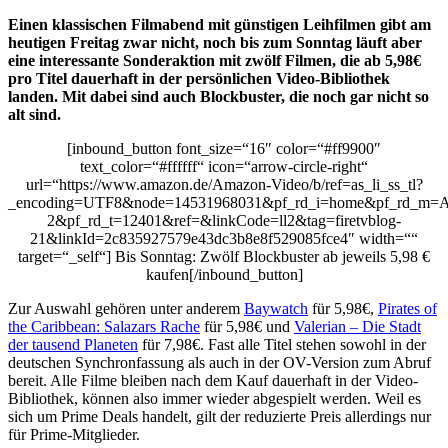
Einen klassischen Filmabend mit günstigen Leihfilmen gibt am
heutigen Freitag zwar nicht, noch bis zum Sonntag läuft aber
eine interessante Sonderaktion mit zwölf Filmen, die ab 5,98€
pro Titel dauerhaft in der persönlichen Video-Bibliothek
landen. Mit dabei sind auch Blockbuster, die noch gar nicht so
alt sind.
[inbound_button font_size=“16″ color=“#ff9900″
text_color=“#ffffff“ icon=“arrow-circle-right“
url=“https://www.amazon.de/Amazon-Video/b/ref=as_li_ss_tl?
_encoding=UTF8&node=14531968031&pf_rd_i=home&pf_rd_
2&pf_rd_t=12401&ref=&linkCode=ll2&tag=firetvblog-
21&linkId=2c835927579e43dc3b8e8f529085fce4″ width=““
target=“_self“] Bis Sonntag: Zwölf Blockbuster ab jeweils 5,98 €
kaufen[/inbound_button]
Zur Auswahl gehören unter anderem
Baywatch
für 5,98€,
Pirates of
the Caribbean: Salazars Rache
für 5,98€ und
Valerian – Die Stadt
der tausend Planeten
für 7,98€. Fast alle Titel stehen sowohl in der
deutschen Synchronfassung als auch in der OV-Version zum Abruf
bereit. Alle Filme bleiben nach dem Kauf dauerhaft in der Video-
Bibliothek, können also immer wieder abgespielt werden. Weil es
sich um Prime Deals handelt, gilt der reduzierte Preis allerdings nur
für Prime-Mitglieder.