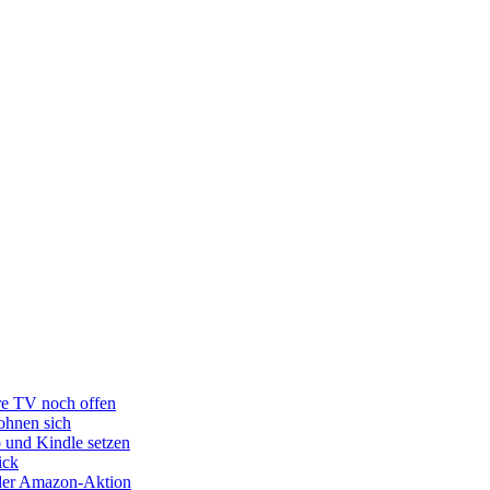
re TV noch offen
ohnen sich
o und Kindle setzen
ick
s der Amazon-Aktion