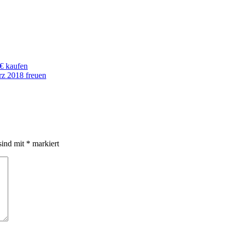
8€ kaufen
rz 2018 freuen
sind mit
*
markiert