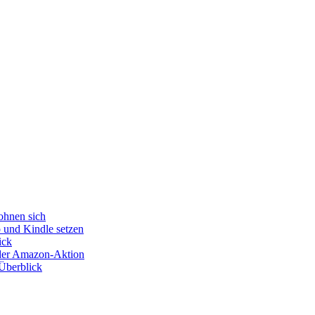
ohnen sich
o und Kindle setzen
ick
s der Amazon-Aktion
Überblick