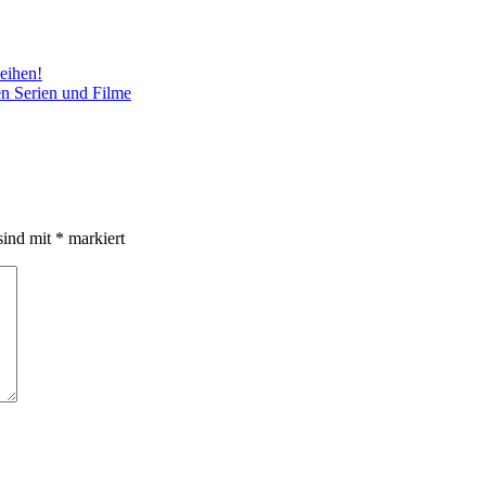
eihen!
en Serien und Filme
sind mit
*
markiert