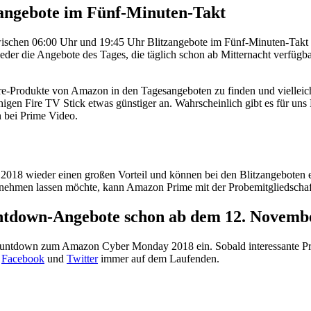
zangebote im Fünf-Minuten-Takt
chen 06:00 Uhr und 19:45 Uhr Blitzangebote im Fünf-Minuten-Takt ge
wieder die Angebote des Tages, die täglich schon ab Mitternacht verfüg
re-Produkte von Amazon in den Tagesangeboten zu finden und vielleich
igen Fire TV Stick etwas günstiger an. Wahrscheinlich gibt es für un
n bei Prime Video.
8 wieder einen großen Vorteil und können bei den Blitzangeboten e
cht nehmen lassen möchte, kann Amazon Prime mit der Probemitgliedscha
tdown-Angebote schon ab dem 12. Novemb
untdown zum Amazon Cyber Monday 2018 ein. Sobald interessante Prod
i
Facebook
und
Twitter
immer auf dem Laufenden.