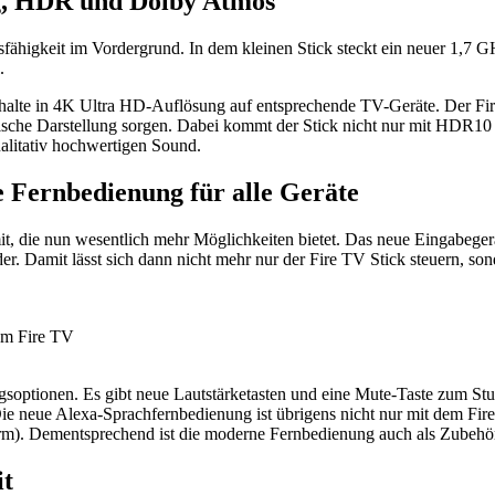
g, HDR und Dolby Atmos
sfähigkeit im Vordergrund. In dem kleinen Stick steckt ein neuer 1,7 
.
Inhalte in 4K Ultra HD-Auflösung auf entsprechende TV-Geräte. Der F
sche Darstellung sorgen. Dabei kommt der Stick nicht nur mit HDR10
alitativ hochwertigen Sound.
 Fernbedienung für alle Geräte
, die nun wesentlich mehr Möglichkeiten bietet. Das neue Eingabegerät
r. Damit lässt sich dann nicht mehr nur der Fire TV Stick steuern, son
em Fire TV
soptionen. Es gibt neue Lautstärketasten und eine Mute-Taste zum S
ie neue Alexa-Sprachfernbedienung ist übrigens nicht nur mit dem Fir
rm). Dementsprechend ist die moderne Fernbedienung auch als Zubeh
it