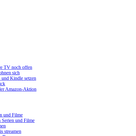
re TV noch offen
ohnen sich
o und Kindle setzen
ick
s der Amazon-Aktion
en und Filme
 Serien und Filme
men
is streamen