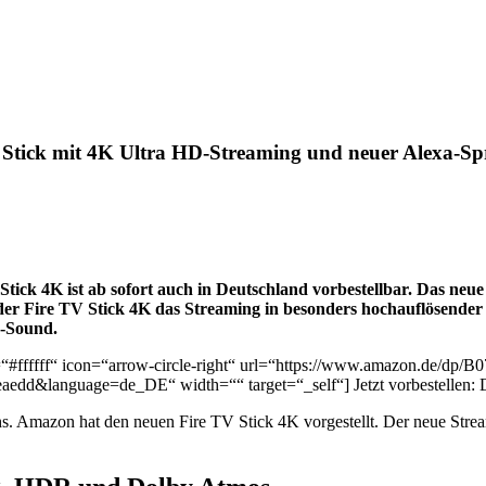
V Stick mit 4K Ultra HD-Streaming und neuer Alexa-S
ick 4K ist ab sofort auch in Deutschland vorbestellbar. Das neue M
er Fire TV Stick 4K das Streaming in besonders hochauflösender 4
s-Sound.
=“#ffffff“ icon=“arrow-circle-right“ url=“https://www.amazon.de/d
dd&language=de_DE“ width=““ target=“_self“] Jetzt vorbestellen: D
s. Amazon hat den neuen Fire TV Stick 4K vorgestellt. Der neue Stre