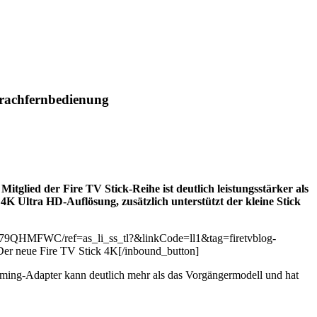
prachfernbedienung
itglied der Fire TV Stick-Reihe ist deutlich leistungsstärker als
K Ultra HD-Auflösung, zusätzlich unterstützt der kleine Stick
p/B079QHMFWC/ref=as_li_ss_tl?&linkCode=ll1&tag=firetvblog-
er neue Fire TV Stick 4K[/inbound_button]
aming-Adapter kann deutlich mehr als das Vorgängermodell und hat