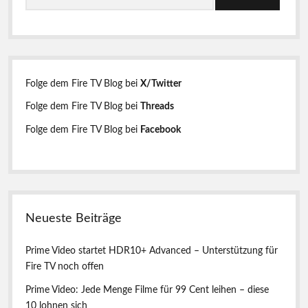
u
i
c
h
t
e
n
e
Folge dem Fire TV Blog bei
X/Twitter
n
Folge dem Fire TV Blog bei
Threads
l
Folge dem Fire TV Blog bei
Facebook
e
i
s
Neueste Beiträge
t
e
Prime Video startet HDR10+ Advanced – Unterstützung für
Fire TV noch offen
Prime Video: Jede Menge Filme für 99 Cent leihen – diese
10 lohnen sich