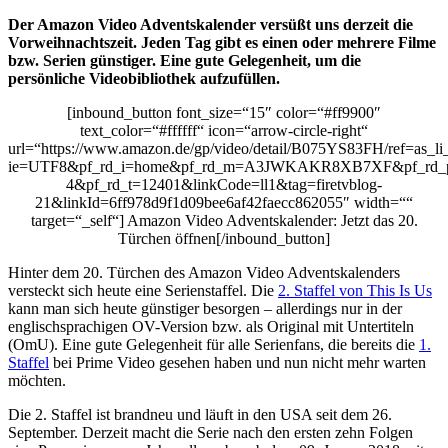
Der Amazon Video Adventskalender versüßt uns derzeit die
Vorweihnachtszeit. Jeden Tag gibt es einen oder mehrere Filme
bzw. Serien günstiger. Eine gute Gelegenheit, um die
persönliche Videobibliothek aufzufüllen.
[inbound_button font_size=“15″ color=“#ff9900″
text_color=“#ffffff“ icon=“arrow-circle-right“
url=“https://www.amazon.de/gp/video/detail/B075YS83FH/ref=as_li_
ie=UTF8&pf_rd_i=home&pf_rd_m=A3JWKAKR8XB7XF&pf_rd_p
4&pf_rd_t=12401&linkCode=ll1&tag=firetvblog-
21&linkId=6ff978d9f1d09bee6af42faecc862055″ width=““
target=“_self“] Amazon Video Adventskalender: Jetzt das 20.
Türchen öffnen[/inbound_button]
Hinter dem 20. Türchen des Amazon Video Adventskalenders
versteckt sich heute eine Serienstaffel. Die
2. Staffel von This Is Us
kann man sich heute günstiger besorgen – allerdings nur in der
englischsprachigen OV-Version bzw. als Original mit Untertiteln
(OmU). Eine gute Gelegenheit für alle Serienfans, die bereits die
1.
Staffel
bei Prime Video gesehen haben und nun nicht mehr warten
möchten.
Die 2. Staffel ist brandneu und läuft in den USA seit dem 26.
September. Derzeit macht die Serie nach den ersten zehn Folgen