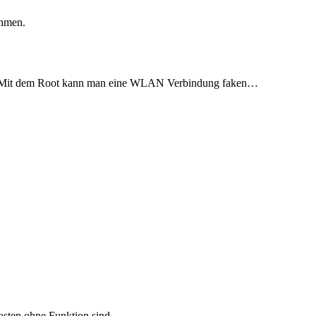
ehmen.
AN. Mit dem Root kann man eine WLAN Verbindung faken…
Tasten ohne Funktion sind.