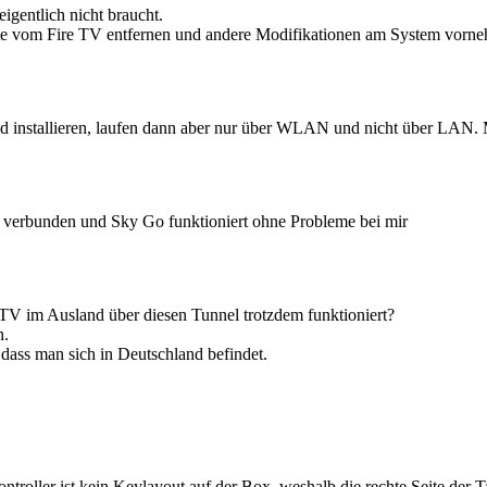
gentlich nicht braucht.
ite vom Fire TV entfernen und andere Modifikationen am System vorn
oad installieren, laufen dann aber nur über WLAN und nicht über L
 verbunden und Sky Go funktioniert ohne Probleme bei mir
TV im Ausland über diesen Tunnel trotzdem funktioniert?
h.
dass man sich in Deutschland befindet.
ntroller ist kein Keylayout auf der Box, weshalb die rechte Seite der 