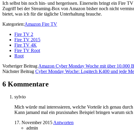
Ich selbst bin noch hin- und hergerissen. Einerseits bringt ein Fire
Zugriff bei der Streaming-Box von Amazon bisher noch nicht vermiss
bietet, was ich für die tägliche Unterhaltung brauche.
Kategorien:
Amazon Fire TV
Fire TV 2
Fire TV 2015
Fire TV 4K
Fire TV Root
Root
Vorheriger Beitrag
Amazon Cyber Monday Woche mit über 10.000 Bli
Nächster Beitrag
Cyber Monday Woche: Logitech K400 und jede Men
6 Kommentare
sylvio
Mich würde mal interessieren, welche Vorteile ich genau durch
Kann jamand mal ein praxisnahes Beispiel bringen warum sich 
17. November 2015
Antworten
admin