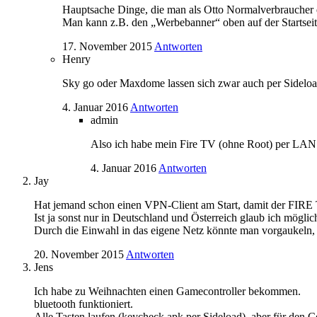
Hauptsache Dinge, die man als Otto Normalverbraucher ei
Man kann z.B. den „Werbebanner“ oben auf der Startse
17. November 2015
Antworten
Henry
Sky go oder Maxdome lassen sich zwar auch per Sidel
4. Januar 2016
Antworten
admin
Also ich habe mein Fire TV (ohne Root) per LAN
4. Januar 2016
Antworten
Jay
Hat jemand schon einen VPN-Client am Start, damit der FIRE 
Ist ja sonst nur in Deutschland und Österreich glaub ich möglic
Durch die Einwahl in das eigene Netz könnte man vorgaukeln, 
20. November 2015
Antworten
Jens
Ich habe zu Weihnachten einen Gamecontroller bekommen.
bluetooth funktioniert.
Alle Tasten laufen (keycheck.apk per Sideload), aber für den Co