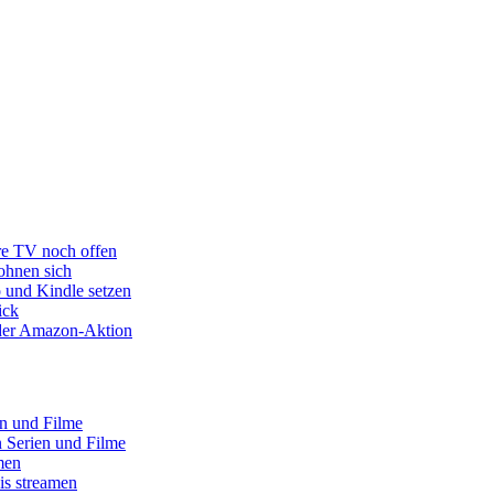
re TV noch offen
ohnen sich
o und Kindle setzen
ick
s der Amazon-Aktion
en und Filme
 Serien und Filme
men
is streamen