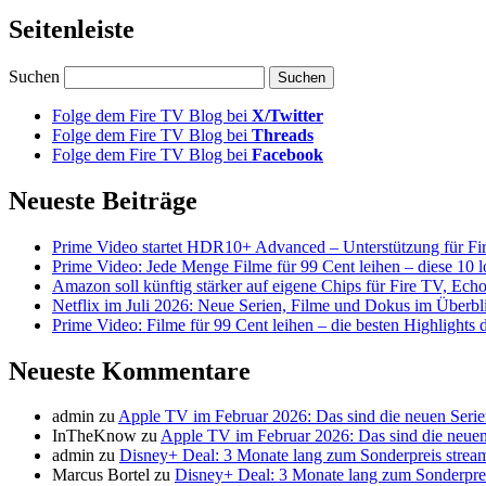
Seitenleiste
Suchen
Folge dem Fire TV Blog bei
X/Twitter
Folge dem Fire TV Blog bei
Threads
Folge dem Fire TV Blog bei
Facebook
Neueste Beiträge
Prime Video startet HDR10+ Advanced – Unterstützung für Fi
Prime Video: Jede Menge Filme für 99 Cent leihen – diese 10 l
Amazon soll künftig stärker auf eigene Chips für Fire TV, Ech
Netflix im Juli 2026: Neue Serien, Filme und Dokus im Überbl
Prime Video: Filme für 99 Cent leihen – die besten Highlight
Neueste Kommentare
admin
zu
Apple TV im Februar 2026: Das sind die neuen Seri
InTheKnow
zu
Apple TV im Februar 2026: Das sind die neuen
admin
zu
Disney+ Deal: 3 Monate lang zum Sonderpreis strea
Marcus Bortel
zu
Disney+ Deal: 3 Monate lang zum Sonderpre