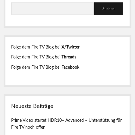
S
e
u
i
c
h
t
e
n
e
Folge dem Fire TV Blog bei
X/Twitter
n
Folge dem Fire TV Blog bei
Threads
l
Folge dem Fire TV Blog bei
Facebook
e
i
s
Neueste Beiträge
t
e
Prime Video startet HDR10+ Advanced – Unterstützung für
Fire TV noch offen