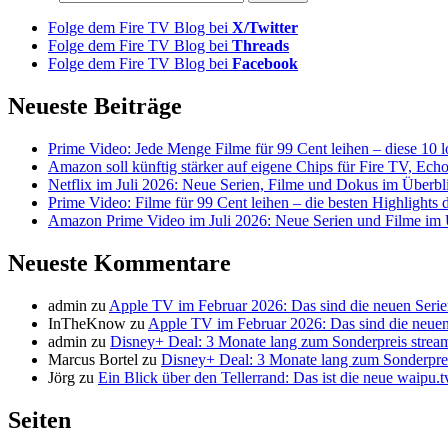
Folge dem Fire TV Blog bei
X/Twitter
Folge dem Fire TV Blog bei
Threads
Folge dem Fire TV Blog bei
Facebook
Neueste Beiträge
Prime Video: Jede Menge Filme für 99 Cent leihen – diese 10 l
Amazon soll künftig stärker auf eigene Chips für Fire TV, Ech
Netflix im Juli 2026: Neue Serien, Filme und Dokus im Überbl
Prime Video: Filme für 99 Cent leihen – die besten Highlight
Amazon Prime Video im Juli 2026: Neue Serien und Filme im 
Neueste Kommentare
admin
zu
Apple TV im Februar 2026: Das sind die neuen Seri
InTheKnow
zu
Apple TV im Februar 2026: Das sind die neuen
admin
zu
Disney+ Deal: 3 Monate lang zum Sonderpreis strea
Marcus Bortel
zu
Disney+ Deal: 3 Monate lang zum Sonderpre
Jörg
zu
Ein Blick über den Tellerrand: Das ist die neue waipu.
Seiten