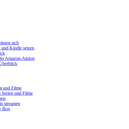
ohnen sich
o und Kindle setzen
ick
s der Amazon-Aktion
Überblick
en und Filme
 Serien und Filme
men
is streamen
tv Box