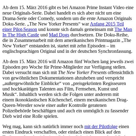
Ab dem 15. März 2016 gibt es bei Amazon Prime Instant Video eine
neue Originals-Serie. Dabei handelt es sich aber nicht um eine
Drama-Serie oder Comedy, sondern um die erste Amazon Originals
Doku-Serie. „The New Yorker Presents“ war
Anfang 2015 Teil
einer Pilot-Season
und konnte sich damals gemeinsam mit
The Man
In The High Castle
und
Mad Dogs
durchsetzen. Die Doku-Reihe,
die in Zusammenarbeit mit dem amerikanischen Printmagazin „The
New Yorker“ entstanden ist, startet mit zehn Episoden – im
englischsprachigen Original und in der deutschen Synchronfassung.
Ab dem 15. März 2016 will Amazon fünf Wochen lang jeweils zwei
Episoden pro Woche für Prime-Mitglieder zur Verfügung stellen.
Dabei versucht man sich mit
The New Yorker Presents
offensichtlich
von gewöhnlichen Dokumentationen abzuheben und verspricht
„außergewöhnliche Einblicke“ von „preisgekrönten Regisseuren
und hochkarätigen Talenten aus Film, Fernsehen, Kunst und
Musik“. Inhaltlich werden sich die Folgen unter anderem mit
einem ikonoklastischen Küchenchef, einem mexikanischen Drag-
Queen-Wrestler sowie einer außer Kontrolle geratenen
Polizeibehörde beschäftigen und auch ein unmöglich zu fassender
Dieb wird eine Rolle spielen.
Weg mag, kann sich natürlich immer noch
mit der Pilotfolge
einen
ersten Eindruck verschaffen, oder einfach einen Blick auf den