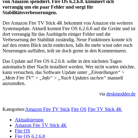
von Amazon spendiert. Fire OS 6.2.6.8. kümmert sich
vorrangig um ein paar Fehler und sorgt für
Stabilitätsverbesserungen.
Der Amazon Fire TV Stick 4K bekommt von Amazon ein weiteres
Systemupdate. Aktuell kommt Fire OS 6.2.6.8 auf die Geräte und ist
dort vorrangig für das Ausbügeln einiger Fehler und die
Verbesserung der Stabilität zuständig. Neue Funktionen konnte ich
auf den ersten Blick nicht entdecken, falls ihr mehr wisst oder euch
Neuerungen auffallen, teilt sie doch gerne in den Kommentaren.
Das Update auf Fire OS 6.2.6.8. sollte in den nächsten Tagen
automatisch über Nacht installiert werden. Wer nicht warten möchte,
kann versuchen, das Software Update unter
„Einstellungen“
>
„Mein Fire TV“
>
„Info“
>
„Nach Updates suchen“
manuell
anzustoßen.
via
deskmodder.de
Kategorien:
Amazon Fire TV Stick
Fire OS
Fire TV Stick 4K
Aktualisierung
Amazon Fire TV Stick 4K
Fire OS
Fire OS 6.2.6.8