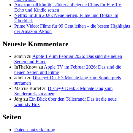
Amazon soll künftig stärker auf eigene Chips für Fire TV,
Echo und Kindle setzen
Netflix im Juli 2026: Neue Serien, Filme und Dokus im
Überblick
Prime Video: Filme für 99 Cent leihen – die besten Highlights
der Amazon-Aktion
Neueste Kommentare
admin
zu
Apple TV im Februar 2026: Das sind die neuen
Serien und Filme
InTheKnow
zu
Apple TV im Februar 2026: Das sind die
neuen Serien und Filme
admin
zu
Disney+ Deal: 3 Monate lang zum Sonderpreis
streamen
Marcus Bortel
zu
Disney+ Deal: 3 Monate lang zum
Sonderpreis streamen
Jörg
zu
Ein Blick über den Tellerrand: Das ist die neue
waipu.tv Box
Seiten
Datenschutzerklärung