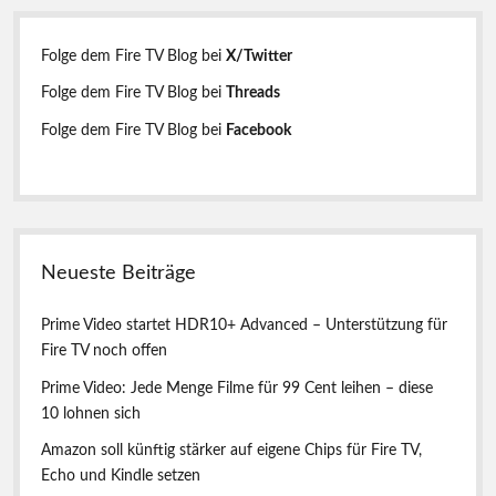
t
m
e
r
n
e
j
n
d
e
e
:
r
Folge dem Fire TV Blog bei
X/Twitter
w
S
n
i
e
c
Folge dem Fire TV Blog bei
Threads
e
i
h
l
l
Folge dem Fire TV Blog bei
Facebook
o
r
s
n
e
u
9
w
n
9
i
i
C
e
g
e
d
s
d
n
e
e
t
r
Neueste Beiträge
t
1
r
2
B
e
Prime Video startet HDR10+ Advanced – Unterstützung für
F
e
i
Fire TV noch offen
l
i
Prime Video: Jede Menge Filme für 99 Cent leihen – diese
m
t
e
10 lohnen sich
r
f
ü
Amazon soll künftig stärker auf eigene Chips für Fire TV,
ä
r
Echo und Kindle setzen
g
j