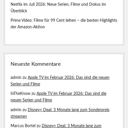
e
e
Netflix im Juli 2026: Neue Serien, Filme und Dokus im
w
Überblick
e
i
Prime Video: Filme für 99 Cent leihen – die besten Highlights
l
der Amazon-Aktion
s
n
u
r
0
,
9
Neueste Kommentare
9
E
u
admin
zu
Apple TV im Februar 2026: Das sind die neuen
r
Serien und Filme
o
z
InTheKnow
zu
Apple TV im Februar 2026: Das sind die
u
neuen Serien und Filme
h
a
admin
zu
Disney+ Deal: 3 Monate lang zum Sonderpreis
b
streamen
e
n
Marcus Bortel
zu
Disney+ Deal: 3 Monate lang zum