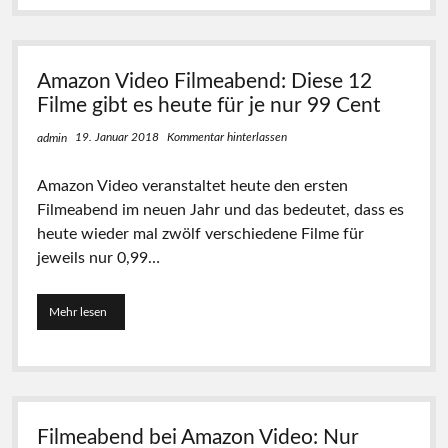
)
m
F
e
i
a
l
b
Amazon Video Filmeabend: Diese 12
m
e
e
n
Filme gibt es heute für je nur 99 Cent
f
d
ü
b
19. Januar 2018
Kommentar hinterlassen
admin
r
e
j
i
Amazon Video veranstaltet heute den ersten
e
P
n
Filmeabend im neuen Jahr und das bedeutet, dass es
r
u
i
heute wieder mal zwölf verschiedene Filme für
r
m
jeweils nur 0,99…
0
e
,
V
9
i
Mehr lesen
A
9
d
m
€
e
a
l
o
z
e
:
o
i
1
n
h
0
V
e
v
Filmeabend bei Amazon Video: Nur
i
n
e