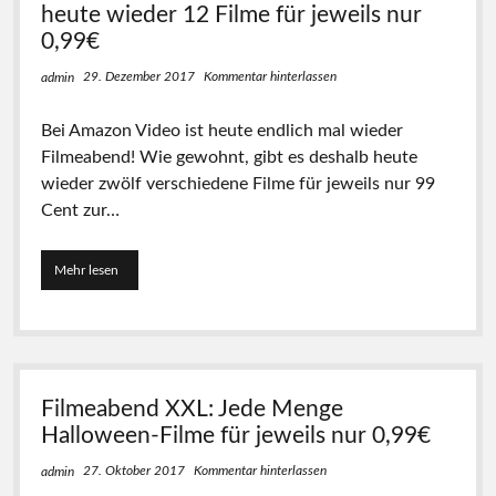
d
heute wieder 12 Filme für jeweils nur
r
e
s
0,99€
o
c
F
h
29. Dezember 2017
Kommentar hinterlassen
admin
i
i
l
e
Bei Amazon Video ist heute endlich mal wieder
m
d
e
e
Filmeabend! Wie gewohnt, gibt es deshalb heute
a
n
wieder zwölf verschiedene Filme für jeweils nur 99
b
e
Cent zur…
e
F
n
i
d
l
:
Mehr lesen
F
m
D
i
e
i
l
f
e
m
ü
s
e
r
e
a
j
1
b
e
Filmeabend XXL: Jede Menge
2
e
w
F
n
Halloween-Filme für jeweils nur 0,99€
e
i
d
i
l
b
27. Oktober 2017
Kommentar hinterlassen
admin
l
m
e
s