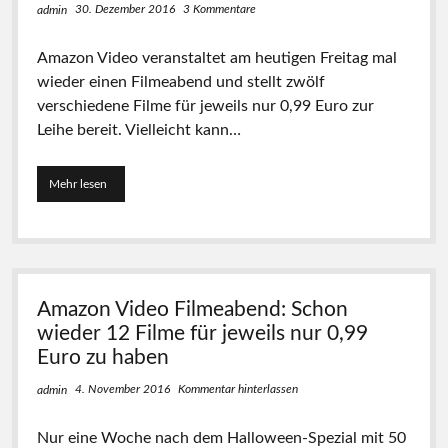
j
30. Dezember 2016
3 Kommentare
admin
t
e
g
w
e
Amazon Video veranstaltet am heutigen Freitag mal
e
m
wieder einen Filmeabend und stellt zwölf
i
i
l
s
verschiedene Filme für jeweils nur 0,99 Euro zur
s
c
Leihe bereit. Vielleicht kann…
9
h
9
t
C
e
Mehr lesen
A
e
F
m
n
i
a
t
l
z
:
m
o
E
e
n
s
f
V
i
ü
Amazon Video Filmeabend: Schon
i
s
r
d
wieder 12 Filme für jeweils nur 0,99
t
j
e
w
Euro zu haben
e
o
i
9
F
e
4. November 2016
Kommentar hinterlassen
admin
9
i
d
C
l
e
e
Nur eine Woche nach dem Halloween-Spezial mit 50
m
r
n