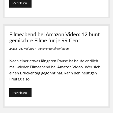
e
Mehr lesen
F
t
e
M
i
r
e
l
1
n
m
2
g
e
F
e
a
i
H
b
l
Filmeabend bei Amazon Video: 12 bunt
a
e
m
l
n
gemischte Filme für je 99 Cent
e
l
d
f
o
!
26. Mai 2017
Kommentar hinterlassen
admin
ü
w
r
e
j
Nach einer etwas längeren Pause ist heute endlich
e
e
n
mal wieder Filmeabend bei Amazon Video. Wer sich
w
-
e
einen Brückentag gegönnt hat, kann den heutigen
F
i
Freitag also…
i
l
l
s
m
n
Mehr lesen
F
e
u
i
f
r
l
ü
0
m
r
,
e
j
9