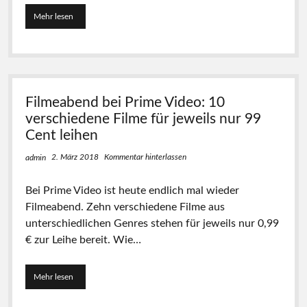
Mehr lesen
F
i
l
m
f
r
e
Filmeabend bei Prime Video: 10
i
t
verschiedene Filme für jeweils nur 99
a
Cent leihen
g
X
2. März 2018
Kommentar hinterlassen
admin
X
L
Bei Prime Video ist heute endlich mal wieder
:
Ü
Filmeabend. Zehn verschiedene Filme aus
b
unterschiedlichen Genres stehen für jeweils nur 0,99
e
€ zur Leihe bereit. Wie…
r
6
0
0
Mehr lesen
F
(
i
!
l