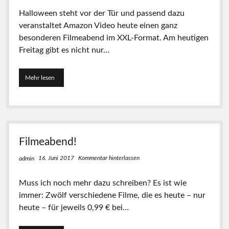
e
i
n
Halloween steht vor der Tür und passend dazu
g
A
u
i
veranstaltet Amazon Video heute einen ganz
m
r
b
a
9
besonderen Filmeabend im XXL-Format. Am heutigen
t
z
9
Freitag gibt es nicht nur…
e
o
C
s
n
e
h
V
n
Mehr lesen
F
e
i
t
i
u
d
l
l
t
e
e
m
e
o
i
e
f
:
h
a
ü
N
e
b
r
u
n
Filmeabend!
e
j
r
n
e
h
16. Juni 2017
Kommentar hinterlassen
admin
d
n
e
X
u
u
X
r
t
Muss ich noch mehr dazu schreiben? Es ist wie
L
9
e
immer: Zwölf verschiedene Filme, die es heute – nur
:
9
w
heute – für jeweils 0,99 € bei…
J
C
i
e
e
e
d
n
d