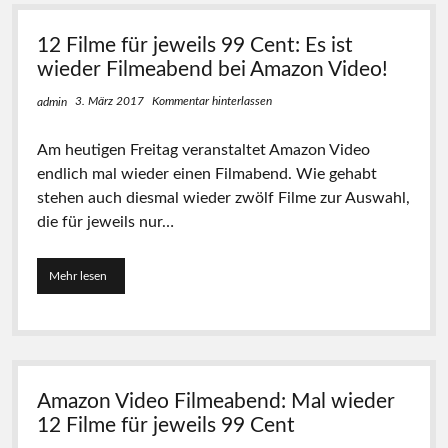
a
e
9
b
w
€
12 Filme für jeweils 99 Cent: Es ist
e
e
n
wieder Filmeabend bei Amazon Video!
i
d
l
b
3. März 2017
Kommentar hinterlassen
admin
s
e
n
i
u
Am heutigen Freitag veranstaltet Amazon Video
A
r
endlich mal wieder einen Filmabend. Wie gehabt
m
0
a
,
stehen auch diesmal wieder zwölf Filme zur Auswahl,
z
9
die für jeweils nur…
o
9
n
€
V
Mehr lesen
1
i
2
d
F
e
i
o
l
:
m
1
e
2
Amazon Video Filmeabend: Mal wieder
f
b
ü
12 Filme für jeweils 99 Cent
u
r
n