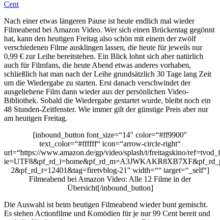
Nach einer etwas längeren Pause ist heute endlich mal wieder
Filmeabend bei Amazon Video. Wer sich einen Brückentag gegönnt
hat, kann den heutigen Freitag also schön mit einem der zwölf
verschiedenen Filme ausklingen lassen, die heute für jeweils nur
0,99 € zur Leihe bereitstehen. Ein Blick lohnt sich aber natürlich
auch für Filmfans, die heute Abend etwas anderes vorhaben,
schließlich hat man nach der Leihe grundsätzlich 30 Tage lang Zeit
um die Wiedergabe zu starten. Erst danach verschwindet der
ausgeliehene Film dann wieder aus der persönlichen Video-
Bibliothek. Sobald die Wiedergabe gestartet wurde, bleibt noch ein
48 Stunden-Zeitfenster. Wie immer gilt der günstige Preis aber nur
am heutigen Freitag.
[inbound_button font_size=“14″ color=“#ff9900″
text_color=“#ffffff“ icon=“arrow-circle-right“
url=“https://www.amazon.de/gp/video/splash/t/freitagskino/ref=tvod_f
ie=UTF8&pf_rd_i=home&pf_rd_m=A3JWKAKR8XB7XF&pf_rd_p
2&pf_rd_t=12401&tag=firetvblog-21″ width=““ target=“_self“]
Filmeabend bei Amazon Video: Alle 12 Filme in der
Übersicht[/inbound_button]
Die Auswahl ist beim heutigen Filmeabend wieder bunt gemischt.
Es stehen Actionfilme und Komödien für je nur 99 Cent bereit und