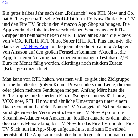
Ein gutes halbes Jahr nach dem „Relaunch“ von RTL Now und Co.
hat RTL es geschafft, seine VoD-Plattform TV Now für das Fire TV
und den Fire TV Stick in den Amazon App-Shop zu bringen. Die
App vereint die Inhalte der verschiedenen Sender aus der RTL-
Gruppe und beinhaltet neben der RTL Mediathek auch die Videos
von VOX, RTL II, RTL Nitro, Super RTL, RTL Plus und n-tv, die
dank der
TV Now App
nun bequem über die Streaming-Adapter
von Amazon auf den großen Fernseher kommen. Aktuell ist die
App, für deren Nutzung nach einer einmonatigen Testphase 2,99
Euro im Monat fällig werden, allerdings noch mit dem Zusatz
„Beta“ gekennzeichnet.
Man kann von RTL halten, was man will, es gibt eine Zielgruppe
für die Inhalte des großen Kölner Privatsenders und Leute, die eine
oder gleich mehrere Sendungen mögen. Anfang März hatte die
RTL-Gruppe ihre bisherigen Einzellösungen namens RTL now,
VOX now, RTL II now und ähnliche Umsetzungen unter einem
Dach vereint und auf den Namen TV Now getauft. Schon damals
kündigte einer der Verantwortlichen eine TV Now App für die
Streaming-Adapter von Amazon an, letztlich dauerte es dann aber
doch sechs Monate lang, bis TV Now für das Fire TV und den Fire
TV Stick nun im App-Shop aufgetaucht ist und zum Download
bereitsteht. Die App kann kostenlos heruntergeladen und nach einer