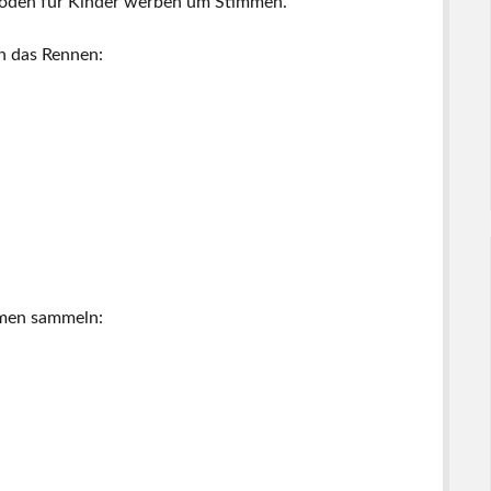
isoden für Kinder werben um Stimmen.
in das Rennen:
mmen sammeln: