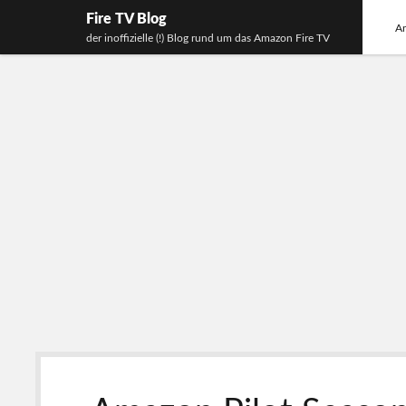
Fire TV Blog
An
der inoffizielle (!) Blog rund um das Amazon Fire TV