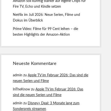
Amazon soll künftig stärker auf eigene Chips für
t
Fire TV, Echo und Kindle setzen
e
Netflix im Juli 2026: Neue Serien, Filme und
Dokus im Überblick
Prime Video: Filme für 99 Cent leihen – die
besten Highlights der Amazon-Aktion
Neueste Kommentare
admin
zu
Apple TV im Februar 2026: Das sind die
neuen Serien und Filme
InTheKnow
zu
Apple TV im Februar 2026: Das
sind die neuen Serien und Filme
admin
zu
Disney+ Deal: 3 Monate lang zum
Sonderpreis streamen