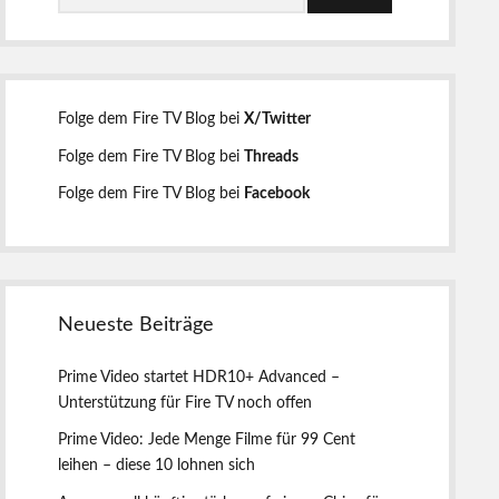
e
u
c
h
i
e
n
t
Folge dem Fire TV Blog bei
X/Twitter
Folge dem Fire TV Blog bei
Threads
e
Folge dem Fire TV Blog bei
Facebook
n
l
Neueste Beiträge
e
Prime Video startet HDR10+ Advanced –
i
Unterstützung für Fire TV noch offen
Prime Video: Jede Menge Filme für 99 Cent
s
leihen – diese 10 lohnen sich