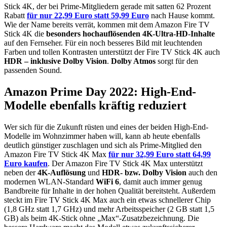
Stick 4K, der bei Prime-Mitgliedern gerade mit satten 62 Prozent
Rabatt
für nur 22,99 Euro statt 59,99 Euro
nach Hause kommt.
Wie der Name bereits verrät, kommen mit dem Amazon Fire TV
Stick 4K die
besonders hochauflösenden 4K-Ultra-HD-Inhalte
auf den Fernseher. Für ein noch besseres Bild mit leuchtenden
Farben und tollen Kontrasten unterstützt der Fire TV Stick 4K auch
HDR – inklusive Dolby Vision
.
Dolby Atmos
sorgt für den
passenden Sound.
Amazon Prime Day 2022: High-End-
Modelle ebenfalls kräftig reduziert
Wer sich für die Zukunft rüsten und eines der beiden High-End-
Modelle im Wohnzimmer haben will, kann ab heute ebenfalls
deutlich günstiger zuschlagen und sich als Prime-Mitglied den
Amazon Fire TV Stick 4K Max
für nur 32,99 Euro statt 64,99
Euro kaufen
. Der Amazon Fire TV Stick 4K Max unterstützt
neben der
4K-Auflösung
und
HDR- bzw. Dolby Vision
auch den
modernen WLAN-Standard
WiFi 6
, damit auch immer genug
Bandbreite für Inhalte in der hohen Qualität bereitsteht. Außerdem
steckt im Fire TV Stick 4K Max auch ein etwas schnellerer Chip
(1,8 GHz statt 1,7 GHz) und mehr Arbeitsspeicher (2 GB statt 1,5
GB) als beim 4K-Stick ohne „Max“-Zusatzbezeichnung. Die