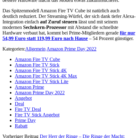
bessere Hardware macht das Modell etwas zukunftssicherer.
Das Spitzenmodell Amazon Fire TV Cube ist natürlich auch
deutlich reduziert. Der Streaming-Würfel, der sich dank tiefer Alexa-
Integration einfach
auf Zuruf steuern
lässt und mit seinem
modernen
Sechskern-Prozessor
mit Abstand die schnellste
Hardware verbaut hat, kommt bei Prime-Mitgliedern gerade
für nur
54,99 Euro statt 119,99 Euro nach Hause
– 54 Prozent günstiger.
Kategorien:
Allgemein
Amazon Prime Day 2022
Amazon Fire TV Cube
Amazon Fire TV Stick
Amazon Fire TV Stick 4K
Amazon Fire TV Stick 4K Max
Amazon Fire TV Stick Lite
Amazon Prime
Amazon Prime Day 2022
Angebot
Deal
Fire TV Deal
Fire TV Stick Angebot
Prime Day
Rabatt
Vorheriger Beitrag
Der Herr der Ringe – Die Ringe der Macht: