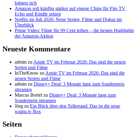
lohnen sich
Amazon soll künftig stärker auf eigene Chips für Fire TV,
Echo und Kindle setzen
Netflix im Juli 2026: Neue Serien, Filme und Dokus im
Überblick
Prime Video: Filme für 99 Cent leihen – die besten Highlights
der Amazon-Aktion
Neueste Kommentare
admin
zu
Apple TV im Februar 2026: Das sind die neuen
Serien und Filme
InTheKnow
zu
Apple TV im Februar 2026: Das sind die
neuen Serien und Filme
admin
zu
Disney+ Deal: 3 Monate lang zum Sonderpreis
streamen
Marcus Bortel
zu
Disney+ Deal: 3 Monate lang zum
Sonderpreis streamen
Jörg
zu
Ein Blick über den Tellerrand: Das ist die neue
waipu.tv Box
Seiten