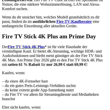
Nutzer, die eine stärkere Wohnzimmerlösung, LAN und Alexa-
Komfort suchen.
Wenn du dir unsicher bist, welches Modell grundsätzlich zu dir
passt, findest du im
ausführlichen
Fire-TV-Kaufberater
eine
umfangreiche Einordnung aller aktuellen Geräte.
Fire TV Stick 4K Plus am Prime Day
Der
Fire TV Stick 4K Plus
* ist für viele Haushalte der
vernünftigste Kauf. Er bietet 4K-Streaming, wichtige HDR- und
Audiofunktionen und bleibt meist günstiger als der Fire TV Stick
4K Max. Am Prime Day 2026 gibt es den Fire TV Stick 4K Plus
mit
satten 61 % Rabatt
für
nur 26,99 € statt 69,99 €
!
Kaufen, wenn:
– du einen 4K-Fernseher hast
– du ein gutes Preis-Leistungs-Verhältnis suchst
– du keine extrem große App-Sammlung nutzt
– du Fire TV vor allem für Streamingdienste und Mediatheken
brauchst
Eher nicht kaufen, wenn: