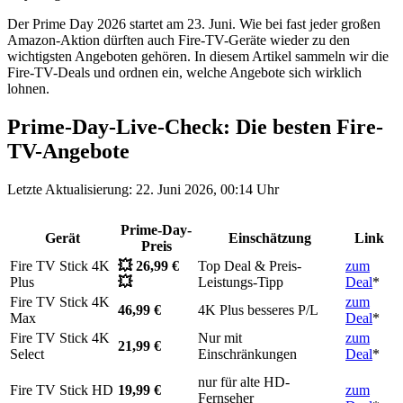
Der Prime Day 2026 startet am 23. Juni. Wie bei fast jeder großen
Amazon-Aktion dürften auch Fire-TV-Geräte wieder zu den
wichtigsten Angeboten gehören. In diesem Artikel sammeln wir die
Fire-TV-Deals und ordnen ein, welche Angebote sich wirklich
lohnen.
Prime-Day-Live-Check: Die besten Fire-
TV-Angebote
Letzte Aktualisierung: 22. Juni 2026, 00:14 Uhr
Prime-Day-
Gerät
Einschätzung
Link
Preis
Fire TV Stick 4K
💥 26,99 €
Top Deal & Preis-
zum
Plus
💥
Leistungs-Tipp
Deal
*
Fire TV Stick 4K
zum
46,99 €
4K Plus besseres P/L
Max
Deal
*
Fire TV Stick 4K
Nur mit
zum
21,99 €
Select
Einschränkungen
Deal
*
nur für alte HD-
Fire TV Stick HD
19,99 €
zum
Fernseher