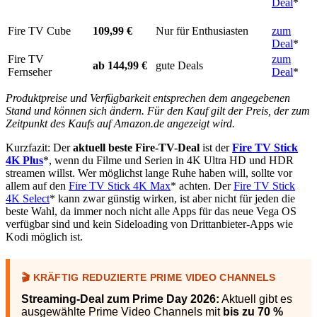
Deal
*
Fire TV Cube
109,99 €
Nur für Enthusiasten
zum
Deal
*
Fire TV
zum
ab 144,99 €
gute Deals
Fernseher
Deal
*
Produktpreise und Verfügbarkeit entsprechen dem angegebenen
Stand und können sich ändern. Für den Kauf gilt der Preis, der zum
Zeitpunkt des Kaufs auf Amazon.de angezeigt wird.
Kurzfazit: Der
aktuell beste Fire-TV-Deal
ist der
Fire TV Stick
4K Plus
*, wenn du Filme und Serien in 4K Ultra HD und HDR
streamen willst. Wer möglichst lange Ruhe haben will, sollte vor
allem auf den
Fire TV Stick 4K Max
* achten. Der
Fire TV Stick
4K Select
* kann zwar günstig wirken, ist aber nicht für jeden die
beste Wahl, da immer noch nicht alle Apps für das neue Vega OS
verfügbar sind und kein Sideloading von Drittanbieter-Apps wie
Kodi möglich ist.
🎬 KRÄFTIG REDUZIERTE PRIME VIDEO CHANNELS
Streaming-Deal zum Prime Day 2026:
Aktuell gibt es
ausgewählte Prime Video Channels mit
bis zu 70 %