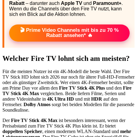
Rabatt
– darunter auch
Apple TV
und
Paramount+
.
Wenn du die Channels über den Fire TV nutzt, kann
sich ein Blick auf die Aktion lohnen.
🎬 Prime Video Channels mit bis zu 70 %
Rabatt ansehen* 🔥
Welcher Fire TV lohnt sich am meisten?
Für die meisten Nutzer ist ein 4K-Modell die beste Wahl. Der Fire
TV Stick HD lohnt sich 2026 nur noch für ältere Full-HD-Fernseher
oder als günstiger Zweitstick. Wer einen 4K-Fernseher besitzt, sollte
am Prime Day vor allem den
Fire TV Stick 4K Plus
und den
Fire
TV Stick 4K Max
vergleichen. Beide liefern Filme, Serien und
andere Videoinhalte in
4K Ultra HD
und mit
HDR
auf den
Fernseher.
Dolby Atmos
sorgt bei beiden Modellen für die passende
Soundkulisse.
Der
Fire TV Stick 4K Max
ist besonders interessant, wenn der
Preisabstand zum Fire TV Stick 4K Plus klein ist. Er bietet
doppelten Speicher
, einen modernen WLAN-Standard und
mehr
Leistungsreserven
. Der Fire TV Cube ist eher ein Spezialfall für