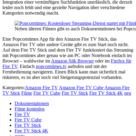
Integration einer vernünftigen Suchfunktion unerlässlich, die derzeit
leider noch fehlt und eine gezielte Navigation über verschiedene
Kategorien notwendig macht.
Neben älteren Filmen gibt es auch Dokumentationen bei Popco
Eine Popcorntimes App für den Amazon Fire TV Stick, das
Amazon Fire TV oder andere Geräte gibt es zum Start noch nicht.
Auf dem Fire TV Stick und dem Fire TV funktioniert das Streaming
mit Popcorntimes aber genau wie am PC oder Notebook einfach im
Browser – wahlweise im
Amazon Silk Browser
oder im
Firefox für
Fire TV
. Einfach
popcorntimes.tv
aufrufen und mit der
Fernbedienung navigieren. Einen Blick kann man sicherlich mal
riskieren, es ist aber noch viel Steigerungspotenzial vorhanden.
Kategorien:
Amazon Fire TV
Amazon Fire TV Cube
Amazon Fire
TV Stick
Filme
Fire TV Cube
Fire TV Stick
Fire TV Stick 4K
neu
Dokumentationen
Filme kostenlos
Fire TV
Fire TV Cube
Fire TV Stick
Fire TV Stick 4K