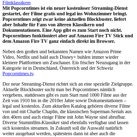
Mit Popcorntimes ist ein neuer kostenloser Streaming-Dienst
gestartet, der Filme gratis und legal ins Wohnzimmer bringt.
Popcorntimes zeigt zwar keine aktuellen Blockbuster, liefert
aber Inhalte für Fans von älteren Klassikern und
Dokumentationen. Eine App gibt es zum Start noch nicht.
Popcorntimes funktioniert aber auf Amazon Fire TV Stick und
dem Amazon Fire TV ganz einfach direkt im Browser.
Neben den großen und bekannten Namen wie Amazon Prime
Video, Netflix und bald auch Disney+ buhlen immer wieder
kleinere Plattformen um Zuschauer. Ein frischer Neuzugang in der
Kategorie ist in Deutschland, Österreich und der Schweiz
Popcorntimes.tv
.
Der neue Streaming-Dienst richtet sich an eine spezielle Zielgruppe.
Aktuelle Blockbuster sucht man bei Popcorntimes nämlich
vergebens, stattdessen gibt es zum Start rund 1000 Filme aus der
Zeit von 1910 bis in die 2010er Jahre sowie Dokumentationen –
legal und kostenlos. Zum aktuellen Katalog gehören diverse Filme
von und mit Charlie Chaplin, die klassischen Superman-Serials aus
den 40ern und auch einige Filme mit John Wayne sind abrufbar.
Diverse Stummfilm-Klassiker sind ebenfalls verfügbar und lassen
sich kostenlos streamen. In Zukunft soll die Auswahl natürlich
weiter ausgebaut werden, spätestens dann ist aber auch die