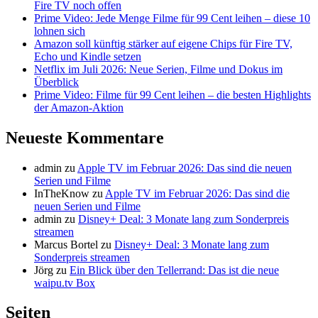
Fire TV noch offen
Prime Video: Jede Menge Filme für 99 Cent leihen – diese 10
lohnen sich
Amazon soll künftig stärker auf eigene Chips für Fire TV,
Echo und Kindle setzen
Netflix im Juli 2026: Neue Serien, Filme und Dokus im
Überblick
Prime Video: Filme für 99 Cent leihen – die besten Highlights
der Amazon-Aktion
Neueste Kommentare
admin
zu
Apple TV im Februar 2026: Das sind die neuen
Serien und Filme
InTheKnow
zu
Apple TV im Februar 2026: Das sind die
neuen Serien und Filme
admin
zu
Disney+ Deal: 3 Monate lang zum Sonderpreis
streamen
Marcus Bortel
zu
Disney+ Deal: 3 Monate lang zum
Sonderpreis streamen
Jörg
zu
Ein Blick über den Tellerrand: Das ist die neue
waipu.tv Box
Seiten