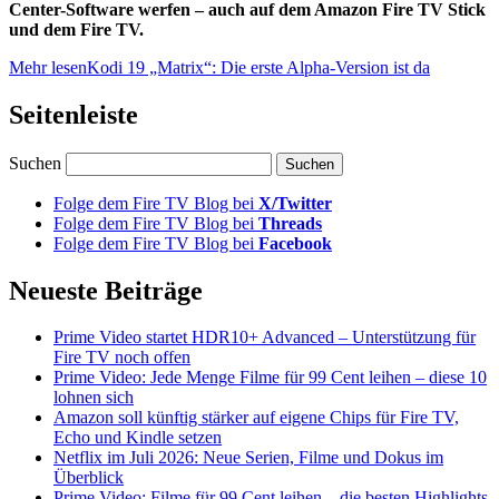
Center-Software werfen – auch auf dem Amazon Fire TV Stick
und dem Fire TV.
Mehr lesen
Kodi 19 „Matrix“: Die erste Alpha-Version ist da
Seitenleiste
Suchen
Folge dem Fire TV Blog bei
X/Twitter
Folge dem Fire TV Blog bei
Threads
Folge dem Fire TV Blog bei
Facebook
Neueste Beiträge
Prime Video startet HDR10+ Advanced – Unterstützung für
Fire TV noch offen
Prime Video: Jede Menge Filme für 99 Cent leihen – diese 10
lohnen sich
Amazon soll künftig stärker auf eigene Chips für Fire TV,
Echo und Kindle setzen
Netflix im Juli 2026: Neue Serien, Filme und Dokus im
Überblick
Prime Video: Filme für 99 Cent leihen – die besten Highlights