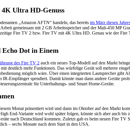
n 4K Ultra HD-Genuss
m Codenamen „Amazon AFTN“ handeln, das bereits
im März diesen Jahres
 Arbeit gemeinsam mit 2 GB Arbeitsspeicher und der Mali-450 MP Grafik
 derzeitige Fire TV 2 bzw. Fire TV mit 4K Ultra HD. Genau wie der Fir
d Echo Dot in Einem
führung des Fire TV 2
auch ein neues Top-Modell auf den Markt bringen
t mit deutlich mehr Funktionen. Das würfelige Gerät soll mehrere ein
enung möglich wäre. Über einen integrierten Lautsprecher gibt Alexa
 IR-Empfänger spendiert. Damit könnte man dann andere Geräte probl
e Steuerungszentrale für Unterhaltungs- und Smart Home-Geräte.
ommen
 diesem Monat präsentiert wird und dann im Oktober auf den Markt komm
High End-Variante wird wohl später folgen, könnte sich aber auch bis 
e Geräte nach Deutschland kommen. Zuletzt gab es beim neuen Fire TV St
ltlich – sechs Monate nach dem Start in den USA.