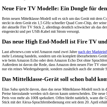
Neue Fire TV Modelle: Ein Dongle für de
Beim neuen Mittelklasse-Modell soll es sich um das Gerät mit de
steckt in dem Gerät ein 1,5 GHz schneller Quad Core-Chip, der seine
der aktuelle Fire TV Stick 2, allerdings deutlich schwächer als das
eingesteckt und per USB-Kabel mit Strom versorgt.
Das neue High End-Modell ist Fire TV un
Laut aftvnews.com wird Amazon rund zwei Jahre
nach der Marktein
mehr Leistung handeln, sondern um ein komplett überarbeitetes Gerä
wie beim Amazon Echo oder dem Amazon Echo Dot ohne Sprachfernbedi
Außerdem ist davon die Rede, dass Amazon dem neuen Fire TV einen
nur ein reines Wiedergabegerät, sondern zusätzlich auch die zentral
Das Mittelklasse-Gerät soll schon bald k
Elias Saba spricht davon, dass das neue Mittelklasse-Modell noch in
Preise hierzulande werden sich davon kaum unterscheiden. Die neue 
Preis von mehr als 100$ spekuliert. Offen bleibt natürlich, wann di
Stick mit der Alexa-Sprachfernbedienung erst seit dem 20. April erhä