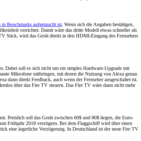
 in Benchmarks aufgetaucht ist
. Wenn sich die Angaben bestätigen,
einheit verrichtet. Damit wäre das dritte Modell etwas schneller als
e TV Stick, wird das Gerät direkt in den HDMI-Eingang des Fernsehers
. Dabei soll es sich nicht um ein simples Hardware-Upgrade mit
gebaute Mikrofone mitbringen, mit denen die Nutzung von Alexa genau
 dann direkt Feedback, auch wenn der Fernseher ausgeschaltet ist.
emlos über das Fire TV steuern. Das Fire TV wäre dann nicht mehr
t. Preislich soll das Gerät zwischen 60$ und 80$ liegen, die Euro-
zum Frühjahr 2018 verzögern. Bei dem Flaggschiff wird über einen
ick eine ärgerliche Verzögerung. In Deutschland ist der neue Fire TV