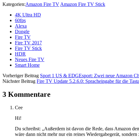
Kategorien:
Amazon Fire TV
Amazon Fire TV Stick
4K Ultra HD
60fps
Alexa
Dongle
Fire TV
Fire TV 2017
Fire TV Stick
HDR
Neues Fire TV
Smart Home
Vorheriger Beitrag
Sport 1 US & EDGEsport: Zwei neue Amazon Cha
Nächster Beitrag
Fire TV Update 5.2.6.0: Spracheingabe für die Tast
3 Kommentare
Cee
Hi!
Du schreibst: „Außerdem ist davon die Rede, dass Amazon dem
wäre dann nicht mehr nur ein reines Wiedergabegerät, sondern 