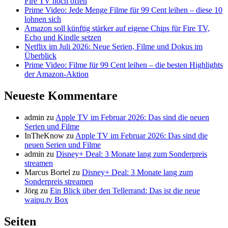
Fire TV noch offen
Prime Video: Jede Menge Filme für 99 Cent leihen – diese 10
lohnen sich
Amazon soll künftig stärker auf eigene Chips für Fire TV,
Echo und Kindle setzen
Netflix im Juli 2026: Neue Serien, Filme und Dokus im
Überblick
Prime Video: Filme für 99 Cent leihen – die besten Highlights
der Amazon-Aktion
Neueste Kommentare
admin
zu
Apple TV im Februar 2026: Das sind die neuen
Serien und Filme
InTheKnow
zu
Apple TV im Februar 2026: Das sind die
neuen Serien und Filme
admin
zu
Disney+ Deal: 3 Monate lang zum Sonderpreis
streamen
Marcus Bortel
zu
Disney+ Deal: 3 Monate lang zum
Sonderpreis streamen
Jörg
zu
Ein Blick über den Tellerrand: Das ist die neue
waipu.tv Box
Seiten