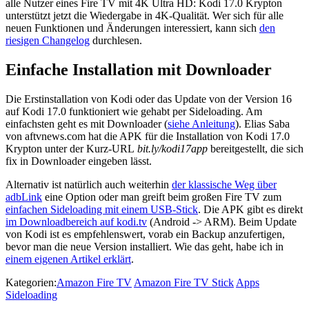
alle Nutzer eines Fire TV mit 4K Ultra HD: Kodi 17.0 Krypton
unterstützt jetzt die Wiedergabe in 4K-Qualität. Wer sich für alle
neuen Funktionen und Änderungen interessiert, kann sich
den
riesigen Changelog
durchlesen.
Einfache Installation mit Downloader
Die Erstinstallation von Kodi oder das Update von der Version 16
auf Kodi 17.0 funktioniert wie gehabt per Sideloading. Am
einfachsten geht es mit Downloader (
siehe Anleitung
). Elias Saba
von aftvnews.com hat die APK für die Installation von Kodi 17.0
Krypton unter der Kurz-URL
bit.ly/kodi17app
bereitgestellt, die sich
fix in Downloader eingeben lässt.
Alternativ ist natürlich auch weiterhin
der klassische Weg über
adbLink
eine Option oder man greift beim großen Fire TV zum
einfachen Sideloading mit einem USB-Stick
. Die APK gibt es direkt
im Downloadbereich auf kodi.tv
(Android -> ARM). Beim Update
von Kodi ist es empfehlenswert, vorab ein Backup anzufertigen,
bevor man die neue Version installiert. Wie das geht, habe ich in
einem eigenen Artikel erklärt
.
Kategorien:
Amazon Fire TV
Amazon Fire TV Stick
Apps
Sideloading