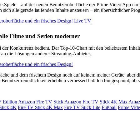
e-Spiele – auf der neuen Benutzeroberfläche der Prime Video App noch
n sich alle gerade laufenden Inhalte ansteuern – ein übersichtlicher Pr
 alle Filme und Serien moderner
i der Konkurrenz bedient. Der Top-10-Chart mit den beliebtesten Inha
rk an die Lösungen anderer Streaming-Anbieter.
äche und dem frischem Design noch auf keinem meiner Geräte, aber d
enutzerfreundlichkeit erheblich verbessert hat. Ich bin gespannt, ob s
 Edition
Amazon Fire TV Stick
Amazon Fire TV Stick 4K Max
Amazo
Stick 4K
Fire TV Stick 4K Max
Fire TV Stick Lite
Fußball
Prime Vid