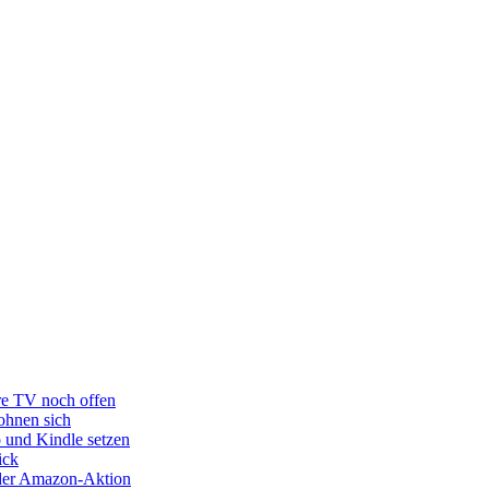
re TV noch offen
ohnen sich
o und Kindle setzen
ick
s der Amazon-Aktion