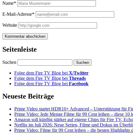
Name*
E-Mail-Adresse*
Website
Seitenleiste
Suchen
Folge dem Fire TV Blog bei
X/Twitter
Folge dem Fire TV Blog bei
Threads
Folge dem Fire TV Blog bei
Facebook
Neueste Beiträge
Prime Video startet HDR10+ Advanced – Unterstützung für Fi
Prime Video: Jede Menge Filme für 99 Cent leihen – diese 10 l
Amazon soll künftig stärker auf eigene Chips für Fire TV, Ech
Netflix im Juli 2026: Neue Serien, Filme und Dokus im Überbl
Prime Video: Filme für 99 Cent leihen – die besten Highlight